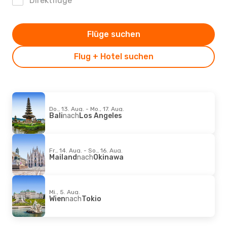
Direktflüge
Flüge suchen
Flug + Hotel suchen
Do., 13. Aug. - Mo., 17. Aug.
Bali
nach
Los Angeles
Fr., 14. Aug. - So., 16. Aug.
Mailand
nach
Okinawa
Mi., 5. Aug.
Wien
nach
Tokio