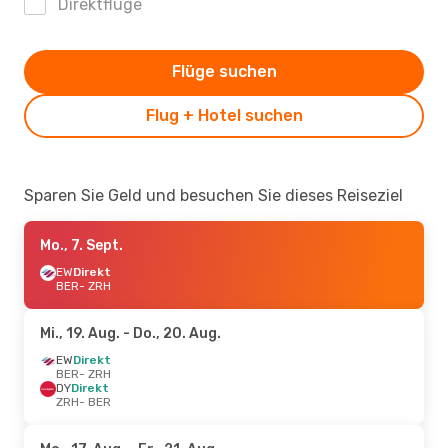
Direktflüge
Flüge suchen
Flug + Hotel suchen
Sparen Sie Geld und besuchen Sie dieses Reiseziel
Mo., 7. Sept.
EW
Direkt
BER
- ZRH
Mi., 19. Aug.
- Do., 20. Aug.
EW
Direkt
BER
- ZRH
DY
Direkt
ZRH
- BER