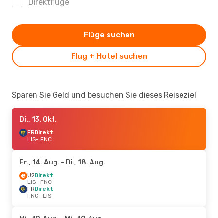
Direktflüge
Flüge suchen
Flug + Hotel suchen
Sparen Sie Geld und besuchen Sie dieses Reiseziel
Di., 13. Okt.
FR
Direkt
LIS
- FNC
Fr., 14. Aug.
- Di., 18. Aug.
U2
Direkt
LIS
- FNC
FR
Direkt
FNC
- LIS