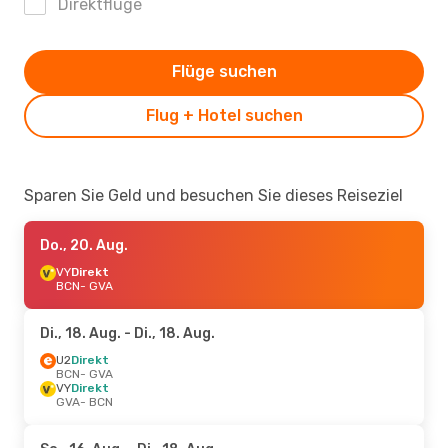
Direktflüge
Flüge suchen
Flug + Hotel suchen
Sparen Sie Geld und besuchen Sie dieses Reiseziel
Do., 20. Aug.
VY
Direkt
BCN
- GVA
Di., 18. Aug.
- Di., 18. Aug.
U2
Direkt
BCN
- GVA
VY
Direkt
GVA
- BCN