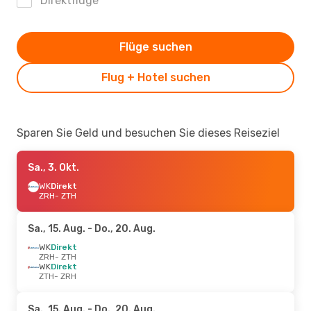
Direktflüge
Flüge suchen
Flug + Hotel suchen
Sparen Sie Geld und besuchen Sie dieses Reiseziel
Sa., 3. Okt.
WK
Direkt
ZRH
- ZTH
Sa., 15. Aug.
- Do., 20. Aug.
WK
Direkt
ZRH
- ZTH
WK
Direkt
ZTH
- ZRH
Sa., 15. Aug.
- Do., 20. Aug.