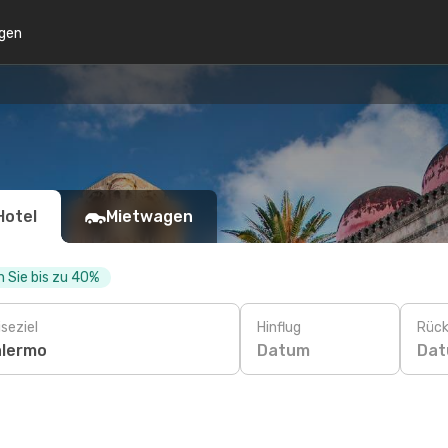
gen
Hotel
Mietwagen
 Sie bis zu 40%
seziel
Hinflug
Rück
Datum
Da