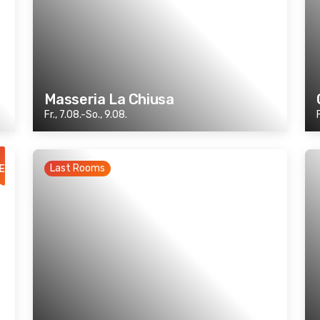
Masseria La Chiusa
Fr., 7.08.-So., 9.08.
Last Rooms
E