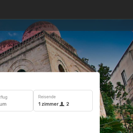
Reisende
flug
tum
1 zimmer
2