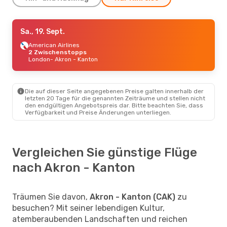
Mo., 28. Sept.
Sa., 19. Sept.
- Fr., 2. Okt.
American Airlines
American Airlines
1 Zwischenstopp
Newark, NJ
2 Zwischenstopps
- Akron - Kanton
American Airlines
London
- Akron - Kanton
1 Zwischenstopp
Akron - Kanton
- Newark, NJ
Mo., 26. Okt.
- Mi., 28. Okt.
Die auf dieser Seite angegebenen Preise galten innerhalb der
letzten 20 Tage für die genannten Zeiträume und stellen nicht
American Airlines
1 Zwischenstopp
den endgültigen Angebotspreis dar. Bitte beachten Sie, dass
Norfolk
- Akron - Kanton
Verfügbarkeit und Preise Änderungen unterliegen.
American Airlines
1 Zwischenstopp
Akron - Kanton
- Norfolk
Sa., 19. Sept.
- Sa., 26. Sept.
Vergleichen Sie günstige Flüge
American Airlines
nach Akron - Kanton
2 Zwischenstopps
London
- Akron - Kanton
American Airlines
1 Zwischenstopp
Akron - Kanton
- London
Träumen Sie davon,
Akron - Kanton (CAK)
zu
besuchen? Mit seiner lebendigen Kultur,
atemberaubenden Landschaften und reichen