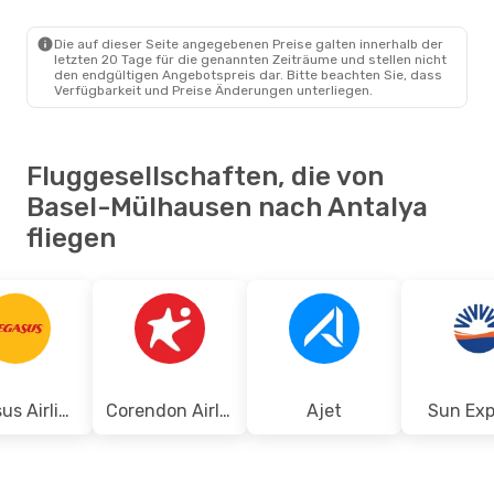
EAP
- AYT
Corendon Airlines
Direkt
AYT
- EAP
Die auf dieser Seite angegebenen Preise galten innerhalb der
letzten 20 Tage für die genannten Zeiträume und stellen nicht
den endgültigen Angebotspreis dar. Bitte beachten Sie, dass
Verfügbarkeit und Preise Änderungen unterliegen.
Fluggesellschaften, die von
Basel-Mülhausen nach Antalya
fliegen
Pegasus Airlines
Corendon Airlines
Ajet
Sun Exp