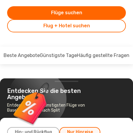
Flüge suchen
Flug + Hotel suchen
Beste Angebote
Günstigste Tage
Häufig gestellte Fragen
Entdecken Sie die besten
Angebote
Entdecken Sie die günstigsten Flüge von
Basel-Mülhausen nach Split
Hin- und Rückflug
Nur Hinreise