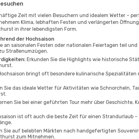
besuchen
häftige Zeit mit vielen Besuchern und idealem Wetter – pe
ngenehmem Klima, lebhaften Festen und verlängerten Öffnu
hurst in ihrer lebendigsten Form.
ährend der Hochsaison
an saisonalen Festen oder nationalen Feiertagen teil und ta
n zu Straßenumzügen.
digkeiten:
Erkunden Sie die Highlights wie historische St
urst.
ochsaison bringt oft besondere kulinarische Spezialitäten mi
 Sie das ideale Wetter für Aktivitäten wie Schnorcheln, Ta
st.
rnen Sie bei einer geführten Tour mehr über Geschichte, K
saison ist oft auch die beste Zeit für einen Strandurlaub –
änge.
n Sie auf belebten Märkten nach handgefertigten Souvenir
Bathurst zum Mitnehmen.