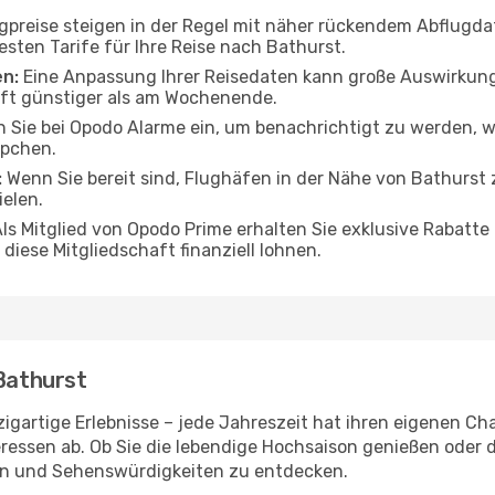
gpreise steigen in der Regel mit näher rückendem Abflug
esten Tarife für Ihre Reise nach Bathurst.
en:
Eine Anpassung Ihrer Reisedaten kann große Auswirkung
oft günstiger als am Wochenende.
 Sie bei Opodo Alarme ein, um benachrichtigt zu werden, w
ppchen.
:
Wenn Sie bereit sind, Flughäfen in der Nähe von Bathurst 
ielen.
ls Mitglied von Opodo Prime erhalten Sie exklusive Rabatte 
diese Mitgliedschaft finanziell lohnen.
 Bathurst
igartige Erlebnisse – jede Jahreszeit hat ihren eigenen Ch
eressen ab. Ob Sie die lebendige Hochsaison genießen oder
ten und Sehenswürdigkeiten zu entdecken.