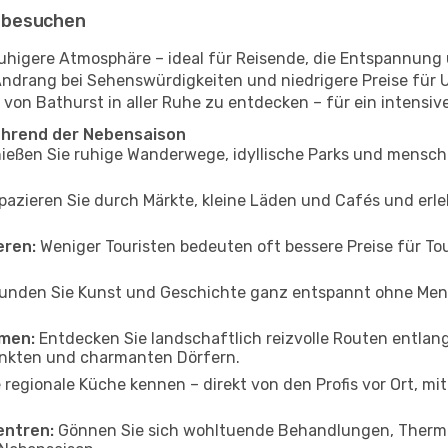
 besuchen
 ruhigere Atmosphäre – ideal für Reisende, die Entspannun
Andrang bei Sehenswürdigkeiten und niedrigere Preise für
 von Bathurst in aller Ruhe zu entdecken – für ein intensiv
ährend der Nebensaison
ießen Sie ruhige Wanderwege, idyllische Parks und mensch
azieren Sie durch Märkte, kleine Läden und Cafés und erle
eren:
Weniger Touristen bedeuten oft bessere Preise für Tou
unden Sie Kunst und Geschichte ganz entspannt ohne Mens
men:
Entdecken Sie landschaftlich reizvolle Routen entlan
unkten und charmanten Dörfern.
 regionale Küche kennen – direkt von den Profis vor Ort, mit 
entren:
Gönnen Sie sich wohltuende Behandlungen, Thermal