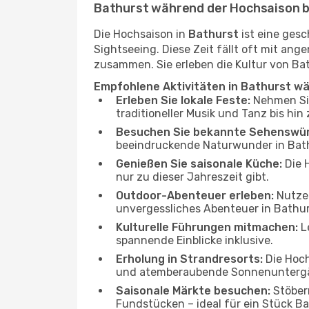
Bathurst während der Hochsaison 
Die Hochsaison in
Bathurst
ist eine gesc
Sightseeing. Diese Zeit fällt oft mit a
zusammen. Sie erleben die Kultur von Bat
Empfohlene Aktivitäten in Bathurst w
Erleben Sie lokale Feste:
Nehmen Sie 
traditioneller Musik und Tanz bis hi
Besuchen Sie bekannte Sehenswür
beeindruckende Naturwunder in Bath
Genießen Sie saisonale Küche:
Die H
nur zu dieser Jahreszeit gibt.
Outdoor-Abenteuer erleben:
Nutzen
unvergessliches Abenteuer in Bathur
Kulturelle Führungen mitmachen:
Le
spannende Einblicke inklusive.
Erholung in Strandresorts:
Die Hoch
und atemberaubende Sonnenunterg
Saisonale Märkte besuchen:
Stöber
Fundstücken – ideal für ein Stück 