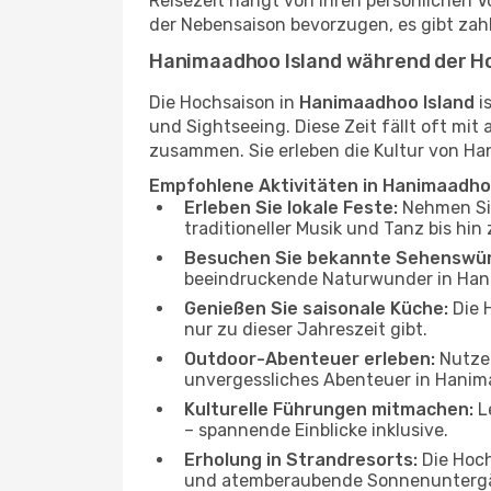
Reisezeit hängt von Ihren persönlichen V
der Nebensaison bevorzugen, es gibt zah
Hanimaadhoo Island während der H
Die Hochsaison in
Hanimaadhoo Island
i
und Sightseeing. Diese Zeit fällt oft m
zusammen. Sie erleben die Kultur von Han
Empfohlene Aktivitäten in Hanimaadho
Erleben Sie lokale Feste:
Nehmen Sie 
traditioneller Musik und Tanz bis hi
Besuchen Sie bekannte Sehenswür
beeindruckende Naturwunder in Han
Genießen Sie saisonale Küche:
Die H
nur zu dieser Jahreszeit gibt.
Outdoor-Abenteuer erleben:
Nutzen
unvergessliches Abenteuer in Hanim
Kulturelle Führungen mitmachen:
Le
– spannende Einblicke inklusive.
Erholung in Strandresorts:
Die Hoch
und atemberaubende Sonnenunterg