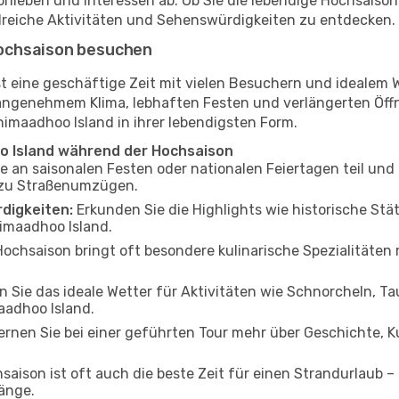
orlieben und Interessen ab. Ob Sie die lebendige Hochsais
lreiche Aktivitäten und Sehenswürdigkeiten zu entdecken.
ochsaison besuchen
st eine geschäftige Zeit mit vielen Besuchern und idealem 
it angenehmem Klima, lebhaften Festen und verlängerten Ö
imaadhoo Island in ihrer lebendigsten Form.
o Island während der Hochsaison
an saisonalen Festen oder nationalen Feiertagen teil und ta
n zu Straßenumzügen.
digkeiten:
Erkunden Sie die Highlights wie historische St
imaadhoo Island.
ochsaison bringt oft besondere kulinarische Spezialitäten mi
 Sie das ideale Wetter für Aktivitäten wie Schnorcheln, Ta
aadhoo Island.
rnen Sie bei einer geführten Tour mehr über Geschichte, 
saison ist oft auch die beste Zeit für einen Strandurlaub –
änge.