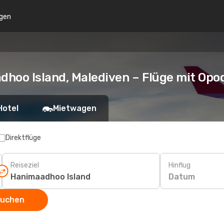
gen
dhoo Island, Malediven – Flüge mit Op
Hotel
Mietwagen
Direktflüge
Reiseziel
Hinflug
Datum
suchen