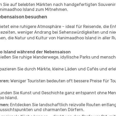
n Sie auf belebten Märkten nach handgefertigten Souvenir
Hanimaadhoo Island zum Mitnehmen.
ebensaison besuchen
ietet eine ruhigere Atmosphäre – ideal für Reisende, die 
zeiten, weniger Andrang bei Sehenswürdigkeiten und niedr
n, die Natur und Kultur von Hanimaadhoo Island in aller R
o Island während der Nebensaison
ießen Sie ruhige Wanderwege, idyllische Parks und mensch
azieren Sie durch Märkte, kleine Läden und Cafés und erle
eren:
Weniger Touristen bedeuten oft bessere Preise für Tou
unden Sie Kunst und Geschichte ganz entspannt ohne Mens
o Island.
men:
Entdecken Sie landschaftlich reizvolle Routen entlan
Aussichtspunkten und charmanten Dörfern.