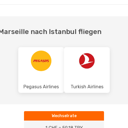
t.
- Mi., 28. Okt.
Mo., 17. Aug.
- Mo., 24.
a
1 Zwischenstopp
Pegasus Airlines
Direkt
MRS
- IST
a
1 Zwischenstopp
Pegasus Airlines
Direkt
IST
- MRS
Marseille nach Istanbul fliegen
Pegasus Airlines
Turkish Airlines
Wechselrate
1 CHF = 59.18 TRY