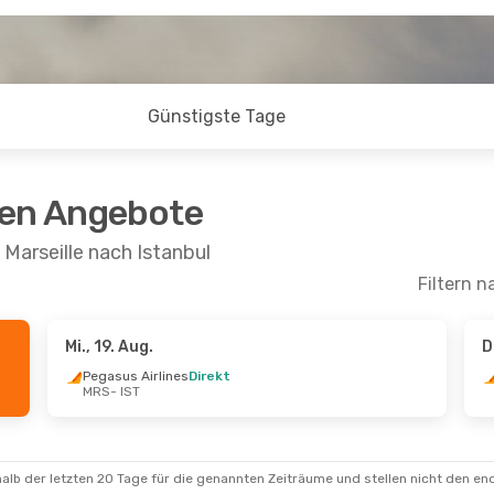
Günstigste Tage
ten Angebote
Marseille nach Istanbul
Filtern n
Mi., 19. Aug.
D
t.
- Mi., 9. Sept.
So., 13. Sept.
- Di., 22.
Pegasus Airlines
Direkt
MRS
- IST
irlines
Direkt
Pegasus Airlines
Direkt
MRS
- IST
irlines
Direkt
Pegasus Airlines
Direkt
IST
- MRS
alb der letzten 20 Tage für die genannten Zeiträume und stellen nicht den en