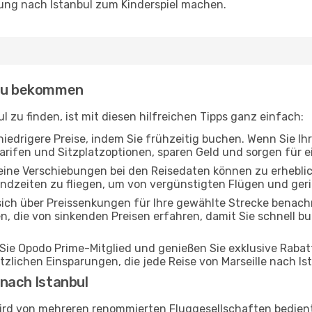
nung nach Istanbul zum Kinderspiel machen.
 zu bekommen
l zu finden, ist mit diesen hilfreichen Tipps ganz einfach:
niedrigere Preise, indem Sie frühzeitig buchen. Wenn Sie Ihr
rifen und Sitzplatzoptionen, sparen Geld und sorgen für ei
eine Verschiebungen bei den Reisedaten können zu erhebli
ndzeiten zu fliegen, um von vergünstigten Flügen und geri
ich über Preissenkungen für Ihre gewählte Strecke benachr
en, die von sinkenden Preisen erfahren, damit Sie schnell 
ie Opodo Prime-Mitglied und genießen Sie exklusive Rabatt
ätzlichen Einsparungen, die jede Reise von Marseille nach 
 nach Istanbul
wird von mehreren renommierten Fluggesellschaften bedient,