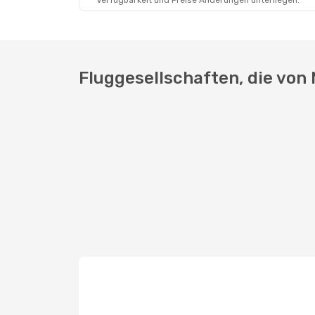
Verfügbarkeit und Preise Änderungen unterliegen.
Mi., 23. Sept.
- So., 27. Sept.
Di., 20. Ok
Pegasus Airlines
Direkt
Lufthans
MRS
- IST
MRS
- IST
Pegasus Airlines
Direkt
Lufthans
IST
- MRS
IST
- MRS
Fluggesellschaften, die von 