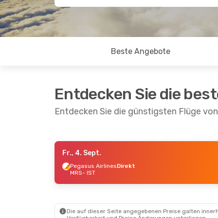
Beste Angebote
Entdecken Sie die bes
Entdecken Sie die günstigsten Flüge von 
Fr., 4. Sept.
Mo., 5. Okt.
- Mi., 14. Okt.
Mi., 2. Sep
Pegasus Airlines
Direkt
MRS
- IST
Pegasus Airlines
Direkt
Pegasus A
MRS
- IST
MRS
- IST
Pegasus Airlines
Direkt
Pegasus A
IST
- MRS
IST
- MRS
Die auf dieser Seite angegebenen Preise galten innerh