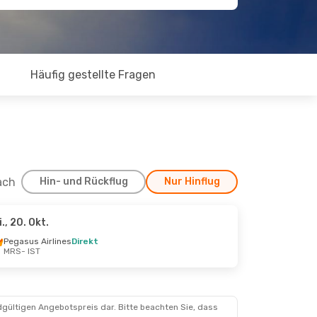
Häufig gestellte Fragen
ach
Hin- und Rückflug
Nur Hinflug
i., 20. Okt.
 Sept.
Pegasus Airlines
Direkt
MRS
- IST
dgültigen Angebotspreis dar. Bitte beachten Sie, dass