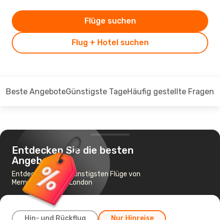
Flüge suchen
Flug + Hotel suchen
Beste Angebote
Günstigste Tage
Häufig gestellte Fragen
Entdecken Sie die besten
Angebote
Entdecken Sie die günstigsten Flüge von
Memmingen nach London
Hin- und Rückflug
Nur Hinreise