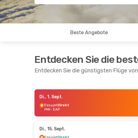
Beste Angebote
Entdecken Sie die bes
Entdecken Sie die günstigsten Flüge vo
Di., 1. Sept.
Do., 17. Sept.
- Mo., 21. Sept.
Mi., 30. S
Easyjet
Direkt
PMI
- EAP
Easyjet
Direkt
Easyjet
D
PMI
- EAP
PMI
- EAP
Easyjet
Direkt
Easyjet
D
EAP
- PMI
EAP
- PMI
Di., 15. Sept.
Easyjet
Direkt