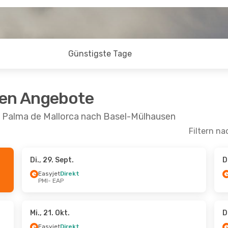
Günstigste Tage
ten Angebote
n Palma de Mallorca nach Basel-Mülhausen
Filtern na
Di., 29. Sept.
D
ept.
- Mi., 7. Okt.
Sa., 5. Sept.
- So., 6. 
Easyjet
Direkt
PMI
- EAP
irekt
Easyjet
Direkt
PMI
- EAP
irekt
Condor
Direkt
EAP
- PMI
Mi., 21. Okt.
D
Easyjet
Direkt