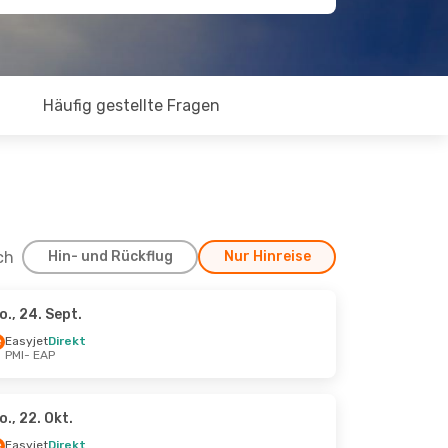
Häufig gestellte Fragen
ch
Hin- und Rückflug
Nur Hinreise
o., 24. Sept.
Sept.
Easyjet
Direkt
PMI
- EAP
o., 22. Okt.
Easyjet
Direkt