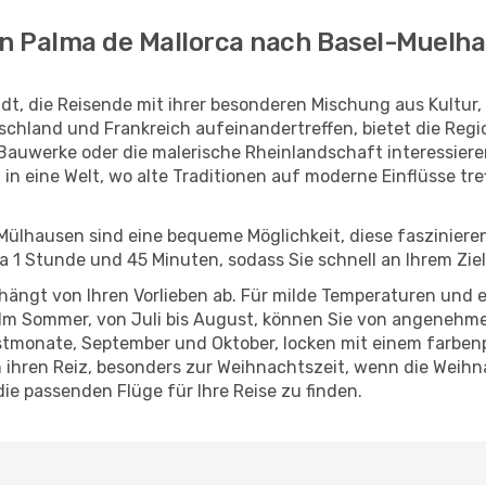
on Palma de Mallorca nach Basel-Muelh
dt, die Reisende mit ihrer besonderen Mischung aus Kultur
chland und Frankreich aufeinandertreffen, bietet die Region
Bauwerke oder die malerische Rheinlandschaft interessiere
 in eine Welt, wo alte Traditionen auf moderne Einflüsse t
ülhausen sind eine bequeme Möglichkeit, diese faszinieren
a 1 Stunde und 45 Minuten, sodass Sie schnell an Ihrem Zi
hängt von Ihren Vorlieben ab. Für milde Temperaturen und e
. Im Sommer, von Juli bis August, können Sie von angenehme
bstmonate, September und Oktober, locken mit einem farbe
on ihren Reiz, besonders zur Weihnachtszeit, wenn die Wei
die passenden Flüge für Ihre Reise zu finden.