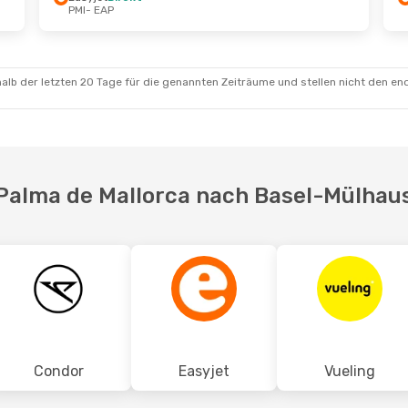
PMI
- EAP
t.
- Do., 22. Okt.
irekt
irekt
alb der letzten 20 Tage für die genannten Zeiträume und stellen nicht den en
 Palma de Mallorca nach Basel-Mülhaus
Condor
Easyjet
Vueling