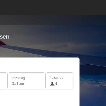
usen
Reisende
Rückflug
Datum
1