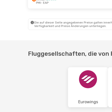
PMI
- EAP
Sa., 29. Aug.
- Fr., 4. Sept.
Fr., 16. Ok
Easyjet
Direkt
Easyjet
D
PMI
- EAP
PMI
- EAP
Condor
Direkt
Easyjet
D
EAP
- PMI
EAP
- PMI
Die auf dieser Seite angegebenen Preise galten innerh
Verfügbarkeit und Preise Änderungen unterliegen.
Fluggesellschaften, die von
Eurowings