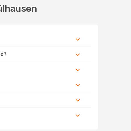
Mülhausen
do?