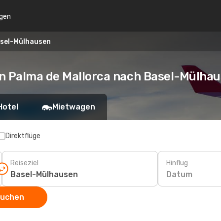
gen
asel-Mülhausen
on Palma de Mallorca nach Basel-Mülha
Hotel
Mietwagen
Direktflüge
Reiseziel
Hinflug
Datum
suchen