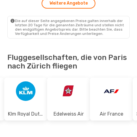
PAR
- ZRH
Weitere Angebote
Swiss International Air Lines
Direkt
ZRH
- PAR
Die auf dieser Seite angegebenen Preise galten innerhalb der
letzten 20 Tage für die genannten Zeiträume und stellen nicht
den endgültigen Angebotspreis dar. Bitte beachten Sie, dass
Verfügbarkeit und Preise Änderungen unterliegen.
Fluggesellschaften, die von Paris
nach Zürich fliegen
Klm Royal Dutch Airlines
Edelweiss Air
Air France