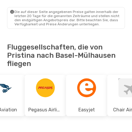
PRN
- EAP
Easyjet
Direkt
EAP
- PRN
Die auf dieser Seite angegebenen Preise galten innerhalb der
letzten 20 Tage für die genannten Zeiträume und stellen nicht
den endgültigen Angebotspreis dar. Bitte beachten Sie, dass
Verfügbarkeit und Preise Änderungen unterliegen.
Fluggesellschaften, die von
Pristina nach Basel-Mülhausen
fliegen
Aviation
Pegasus Airlines
Easyjet
Chair Ai