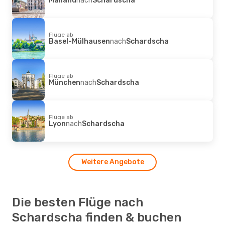
Flüge ab
Basel-Mülhausen
nach
Schardscha
Flüge ab
München
nach
Schardscha
Flüge ab
Lyon
nach
Schardscha
Weitere Angebote
Die besten Flüge nach
Schardscha finden & buchen