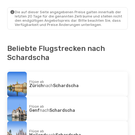
Doha
- Schardscha
Air Arabia
Direkt
Schardscha
- Doha
Die auf dieser Seite angegebenen Preise galten innerhalb der
letzten 20 Tage für die genannten Zeiträume und stellen nicht
den endgültigen Angebotspreis dar. Bitte beachten Sie, dass
Verfügbarkeit und Preise Änderungen unterliegen.
Beliebte Flugstrecken nach
Schardscha
Flüge ab
Zürich
nach
Schardscha
Flüge ab
Genf
nach
Schardscha
Flüge ab
Mailand
nach
Schardscha