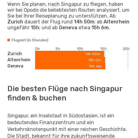
Wenn Sie planen, nach Singapur zu fliegen, haben
wir bei Opodo die beliebtesten Routen analysiert, um
Sie bei Ihrer Reiseplanung zu unterstützen. Ab
Zurich
dauert der Flug rund
14h 50m
; ab
Altenrhein
ungefähr
15h
; und ab
Geneva
etwa
15h 6m
.
Flugzeit (in Stunden)
0h
5h
10h
15h
20h
Zurich
14h 50m
Altenrhein
15h 0m
Geneva
15h 6m
Die besten Flüge nach Singapur
finden & buchen
Singapur, ein Inselstaat in Südostasien, ist ein
bedeutendes Finanzzentrum und ein
Verkehrsknotenpunkt mit einer reichen Geschichte.
Die Stadt, bekannt für ihre zukunftsweisende