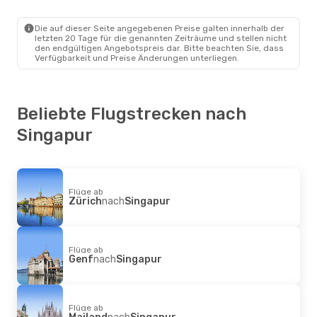
Kuala Lumpur
- Singapur
Air Asia
Direkt
Singapur
- Kuala Lumpur
Die auf dieser Seite angegebenen Preise galten innerhalb der
letzten 20 Tage für die genannten Zeiträume und stellen nicht
den endgültigen Angebotspreis dar. Bitte beachten Sie, dass
Verfügbarkeit und Preise Änderungen unterliegen.
Beliebte Flugstrecken nach
Singapur
Flüge ab
Zürich
nach
Singapur
Flüge ab
Genf
nach
Singapur
Flüge ab
Mailand
nach
Singapur