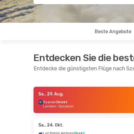
Beste Angebote
Entdecken Sie die bes
Entdecke die günstigsten Flüge nach Sz
Sa., 29. Aug.
Mi., 16. Sept.
- Mi., 23. Sept.
Di., 25.
Ryanair
Direkt
London
- Szczecin
Lot Polish Airlines
Lot Po
1 Zwischenstopp
1 Zwi
Mailand
- Szczecin
Zürich
Lot Polish Airlines
Lot Po
1 Zwischenstopp
1 Zwi
Sa., 24. Okt.
Szczecin
- Mailand
Szcze
Lot Polish Airlines
Direkt