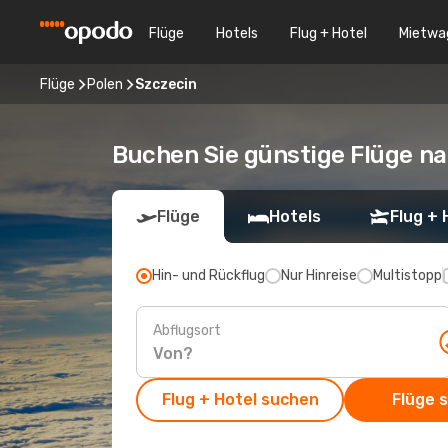
Flüge
Hotels
Flug + Hotel
Mietwa
Flüge
Polen
Szczecin
Buchen Sie günstige Flüge na
Flüge
Hotels
Flug + 
Hin- und Rückflug
Nur Hinreise
Multistopp
Abflugsort
Flug + Hotel suchen
Flüge 