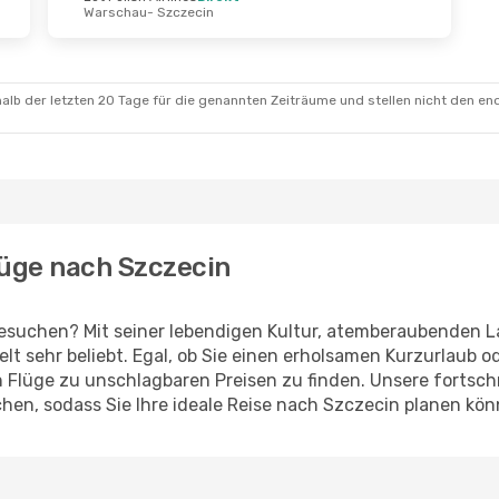
Warschau
- Szczecin
 Okt.
- Mo., 19. Okt.
lish Airlines
schenstopp
alb der letzten 20 Tage für die genannten Zeiträume und stellen nicht den en
 Szczecin
lish Airlines
schenstopp
cin
- Genf
lüge nach Szczecin
esuchen? Mit seiner lebendigen Kultur, atemberaubenden L
Welt sehr beliebt. Egal, ob Sie einen erholsamen Kurzurlaub
en Flüge zu unschlagbaren Preisen zu finden. Unsere fortsc
hen, sodass Sie Ihre ideale Reise nach Szczecin planen kö