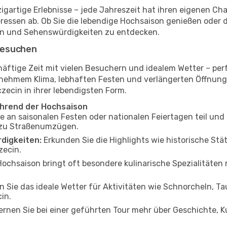
igartige Erlebnisse – jede Jahreszeit hat ihren eigenen Ch
eressen ab. Ob Sie die lebendige Hochsaison genießen oder
ten und Sehenswürdigkeiten zu entdecken.
besuchen
häftige Zeit mit vielen Besuchern und idealem Wetter – per
ngenehmem Klima, lebhaften Festen und verlängerten Öffnu
zecin in ihrer lebendigsten Form.
ährend der Hochsaison
an saisonalen Festen oder nationalen Feiertagen teil und ta
n zu Straßenumzügen.
digkeiten:
Erkunden Sie die Highlights wie historische St
zecin.
ochsaison bringt oft besondere kulinarische Spezialitäten mi
 Sie das ideale Wetter für Aktivitäten wie Schnorcheln, Ta
in.
rnen Sie bei einer geführten Tour mehr über Geschichte, K