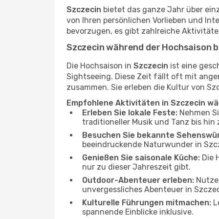
Szczecin
bietet das ganze Jahr über einz
von Ihren persönlichen Vorlieben und Int
bevorzugen, es gibt zahlreiche Aktivitä
Szczecin während der Hochsaison 
Die Hochsaison in
Szczecin
ist eine gesc
Sightseeing. Diese Zeit fällt oft mit a
zusammen. Sie erleben die Kultur von Szc
Empfohlene Aktivitäten in Szczecin w
Erleben Sie lokale Feste:
Nehmen Sie 
traditioneller Musik und Tanz bis hi
Besuchen Sie bekannte Sehenswür
beeindruckende Naturwunder in Szc
Genießen Sie saisonale Küche:
Die H
nur zu dieser Jahreszeit gibt.
Outdoor-Abenteuer erleben:
Nutzen
unvergessliches Abenteuer in Szczec
Kulturelle Führungen mitmachen:
Le
spannende Einblicke inklusive.