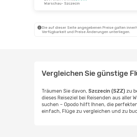
Warschau
- Szczecin
Sa., 5. Sept.
- Fr., 11. Sept.
Fr., 16.
Lot Polish Airlines
Lot Po
1 Zwischenstopp
1 Zwi
Die auf dieser Seite angegebenen Preise galten innerh
Genf
- Szczecin
Genf
-
Verfügbarkeit und Preise Änderungen unterliegen.
Lot Polish Airlines
Lot Po
1 Zwischenstopp
1 Zwi
Szczecin
- Genf
Szcze
Vergleichen Sie günstige F
Träumen Sie davon,
Szczecin (SZZ)
zu b
dieses Reiseziel bei Reisenden aus aller 
suchen – Opodo hilft Ihnen, die perfekt
einfach, Flüge zu vergleichen und zu buc