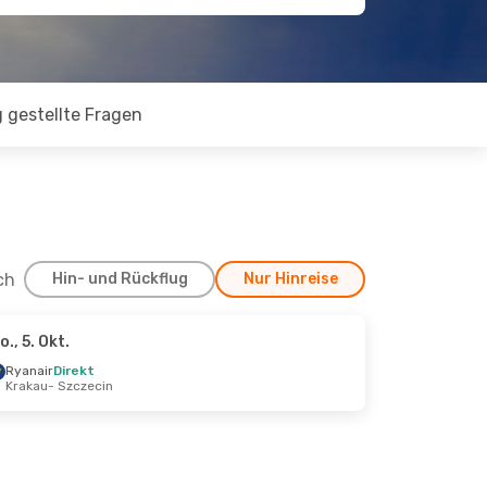
 gestellte Fragen
ch
Hin- und Rückflug
Nur Hinreise
o., 5. Okt.
. Okt.
Ryanair
Direkt
Krakau
- Szczecin