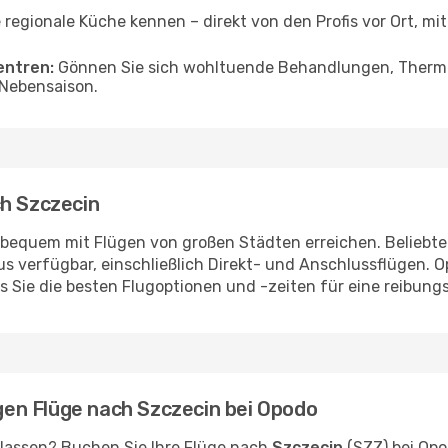
 regionale Küche kennen – direkt von den Profis vor Ort, mit 
entren:
Gönnen Sie sich wohltuende Behandlungen, Thermal
 Nebensaison.
ch Szczecin
bequem mit Flügen von großen Städten erreichen. Beliebte
 verfügbar, einschließlich Direkt- und Anschlussflügen. O
 Sie die besten Flugoptionen und -zeiten für eine reibungs
igen Flüge nach Szczecin bei Opodo
 lassen? Buchen Sie Ihre Flüge nach
Szczecin
(SZZ) bei Opo