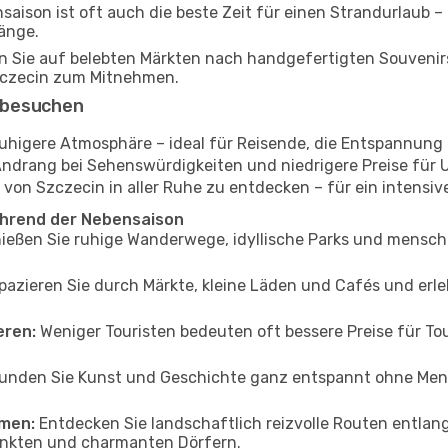
saison ist oft auch die beste Zeit für einen Strandurlaub –
änge.
n Sie auf belebten Märkten nach handgefertigten Souvenir
Szczecin zum Mitnehmen.
 besuchen
 ruhigere Atmosphäre – ideal für Reisende, die Entspannun
Andrang bei Sehenswürdigkeiten und niedrigere Preise für
 von Szczecin in aller Ruhe zu entdecken – für ein intensiv
ährend der Nebensaison
ießen Sie ruhige Wanderwege, idyllische Parks und mensch
azieren Sie durch Märkte, kleine Läden und Cafés und erle
eren:
Weniger Touristen bedeuten oft bessere Preise für Tou
unden Sie Kunst und Geschichte ganz entspannt ohne Mens
men:
Entdecken Sie landschaftlich reizvolle Routen entlan
unkten und charmanten Dörfern.