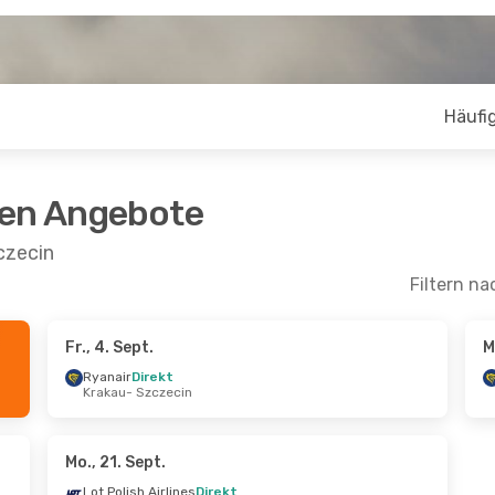
Häufig
ten Angebote
czecin
Filtern na
Fr., 4. Sept.
M
 Aug.
- Mi., 2. Sept.
So., 4. Okt.
- Fr., 9
Ryanair
Direkt
Krakau
- Szczecin
lish Airlines
Lot Polish Airlines
schenstopp
1 Zwischenstopp
- Szczecin
Mailand
- Szczecin
lish Airlines
Lot Polish Airlines
schenstopp
1 Zwischenstopp
Mo., 21. Sept.
cin
- Zürich
Szczecin
- Mailand
Lot Polish Airlines
Direkt