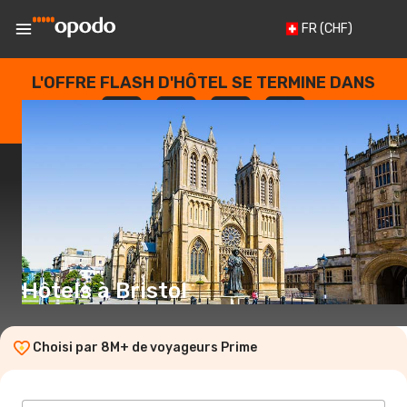
FR
(CHF)
L'OFFRE FLASH D'HÔTEL SE TERMINE DANS
--
:
--
:
--
:
--
JOURS
HEURES
MINUTES
SECONDES
Hôtels à Bristol
Choisi par 8M+ de voyageurs Prime