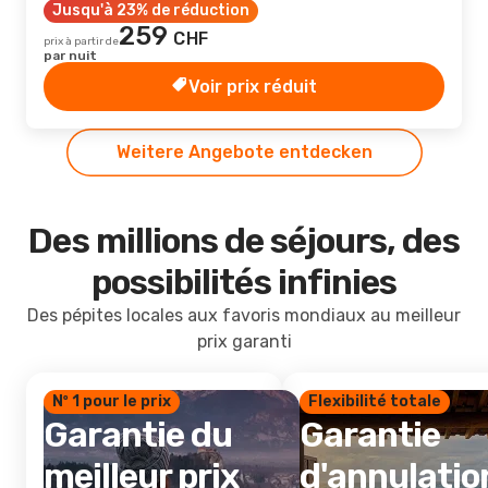
Jusqu'à 23% de réduction
259
CHF
prix à partir de
par nuit
Voir prix réduit
Weitere Angebote entdecken
Des millions de séjours, des
possibilités infinies
Des pépites locales aux favoris mondiaux au meilleur
prix garanti
Nº 1 pour le prix
Flexibilité totale
Garantie du
Garantie
meilleur prix
d'annulatio