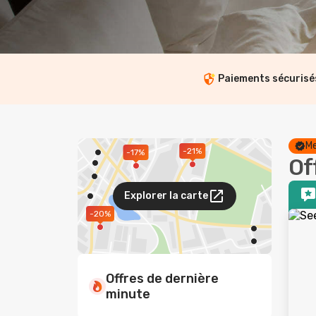
Paiements sécurisé
Me
-21%
-17%
Of
Explorer la carte
-20%
Offres de dernière
minute