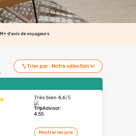
M+ d'avis de voyageurs
Trier par :
Notre sélection
e
Très bien
4,6
/5
1 796 avis
Montrer les prix