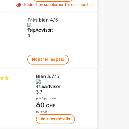
Réduction supplémentaire disponible
Très bien
4
/5
1 126 avis
Montrer les prix
Bien
3,7
/5
47 avis
prix à partir de
60
CHF
par nuit
Voir les détails