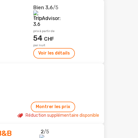
Bien
3,6
/5
523 avis
prix à partir de
54
CHF
par nuit
Voir les détails
Montrer les prix
Réduction supplémentaire disponible
2
/5
B&B