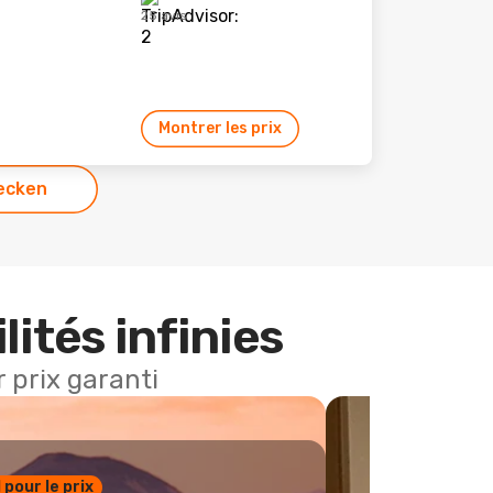
25 avis
Montrer les prix
ecken
lités infinies
 prix garanti
1 pour le prix