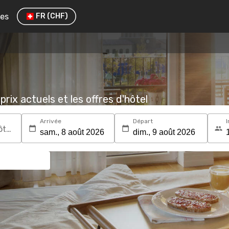
res
FR
(CHF)
prix actuels et les offres d'hôtel
Arrivée
Départ
I
Recherchez une destination ou un hôtel