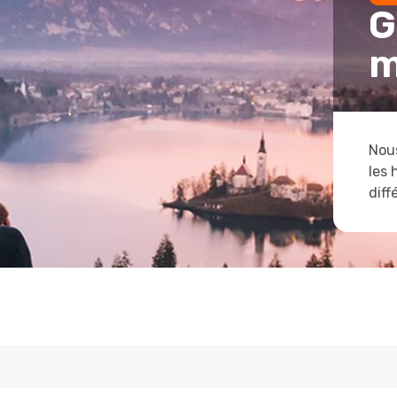
G
m
Nous
les 
diff