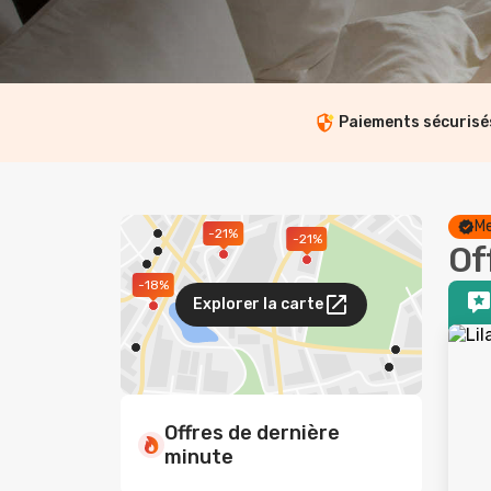
Paiements sécurisé
Me
-21%
-21%
Off
-18%
Explorer la carte
Offres de dernière
minute