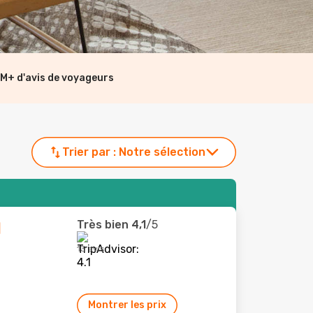
M+ d'avis de voyageurs
Trier par :
Notre sélection
Très bien
4,1
/5
l
13 avis
Montrer les prix