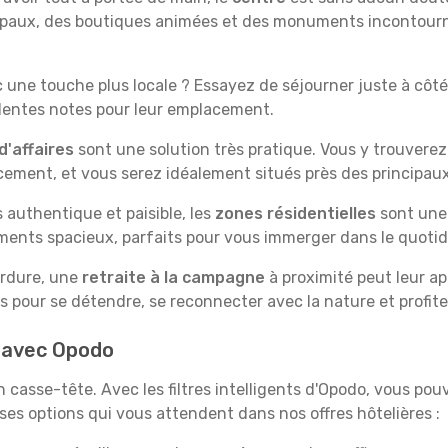
ipaux, des boutiques animées et des monuments incontournab
c une touche plus locale ? Essayez de séjourner juste à côté
ellentes notes pour leur emplacement.
d'affaires
sont une solution très pratique. Vous y trouvere
acement, et vous serez idéalement situés près des principaux
 authentique et paisible, les
zones résidentielles
sont une 
ents spacieux, parfaits pour vous immerger dans le quotidi
erdure, une
retraite à la campagne
à proximité peut leur ap
its pour se détendre, se reconnecter avec la nature et profi
i avec Opodo
n casse-tête. Avec les filtres intelligents d'Opodo, vous po
ses options qui vous attendent dans nos offres hôtelières :