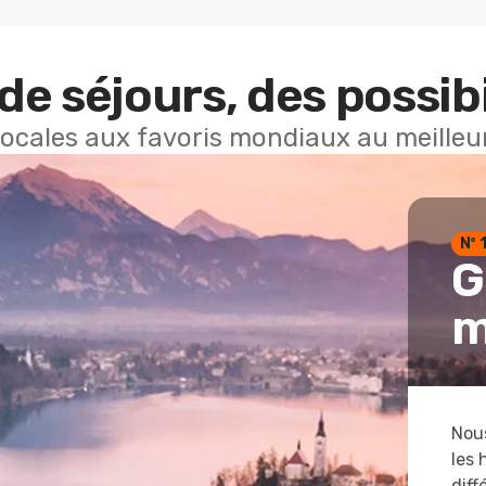
de séjours, des possibi
locales aux favoris mondiaux au meilleur
Nº 
G
m
Nous
les 
diff