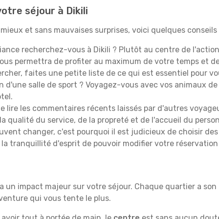
tre séjour à Dikili
au mieux et sans mauvaises surprises, voici quelques conseil
ance recherchez-vous à Dikili ? Plutôt au centre de l'action
ous permettra de profiter au maximum de votre temps et d
cher, faites une petite liste de ce qui est essentiel pour 
in d'une salle de sport ? Voyagez-vous avec vos animaux de
tel.
 lire les commentaires récents laissés par d'autres voyageu
a qualité du service, de la propreté et de l'accueil du person
uvent changer, c'est pourquoi il est judicieux de choisir de
 la tranquillité d'esprit de pouvoir modifier votre réservation 
li a un impact majeur sur votre séjour. Chaque quartier a so
aventure qui vous tente le plus.
t avoir tout à portée de main, le
centre
est sans aucun doute 