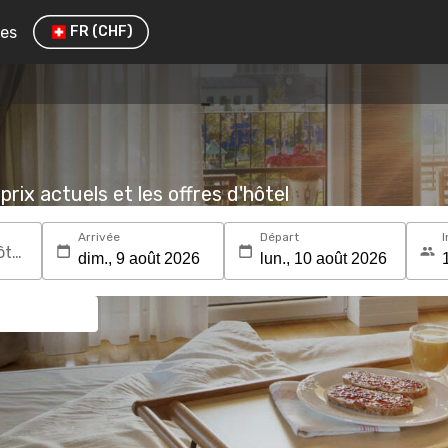
res
FR
(CHF)
prix actuels et les offres d'hôtel
Arrivée
Départ
I
Recherchez une destination ou un hôtel