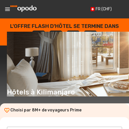
FR
(CHF)
L'OFFRE FLASH D'HÔTEL SE TERMINE DANS
--
:
--
:
--
:
--
JOURS
HEURES
MINUTES
SECONDES
Hôtels à Kilimanjaro
Choisi par 8M+ de voyageurs Prime