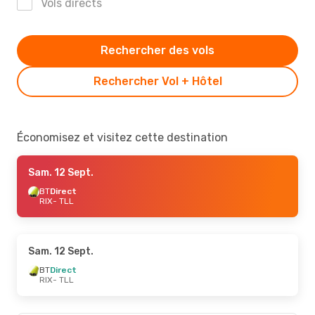
Vols directs
Rechercher des vols
Rechercher Vol + Hôtel
Économisez et visitez cette destination
Sam. 12 Sept.
BT
Direct
RIX
- TLL
Sam. 12 Sept.
BT
Direct
RIX
- TLL