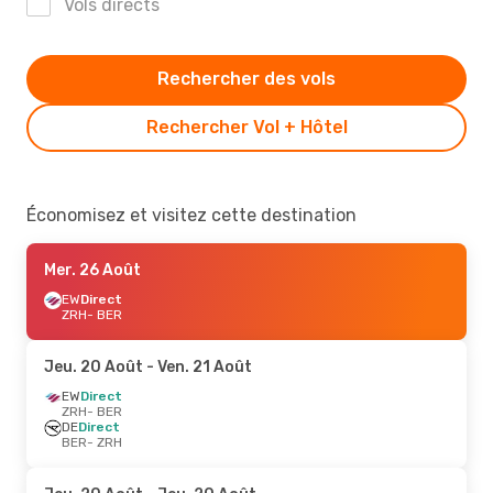
Vols directs
Rechercher des vols
Rechercher Vol + Hôtel
Économisez et visitez cette destination
Mer. 26 Août
EW
Direct
ZRH
- BER
Jeu. 20 Août
- Ven. 21 Août
EW
Direct
ZRH
- BER
DE
Direct
BER
- ZRH