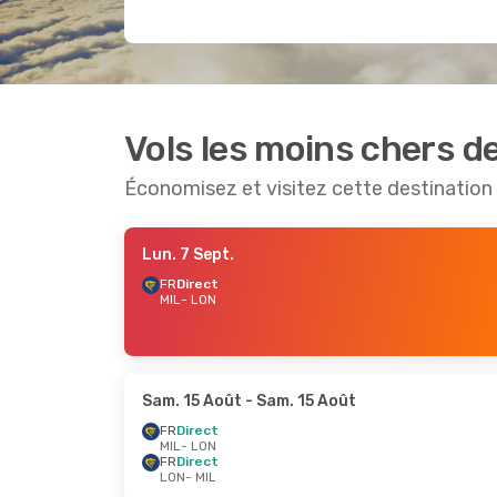
Vols les moins chers d
Économisez et visitez cette destination
Lun. 7 Sept.
FR
Direct
MIL
- LON
Sam. 15 Août
- Sam. 15 Août
FR
Direct
MIL
- LON
FR
Direct
LON
- MIL