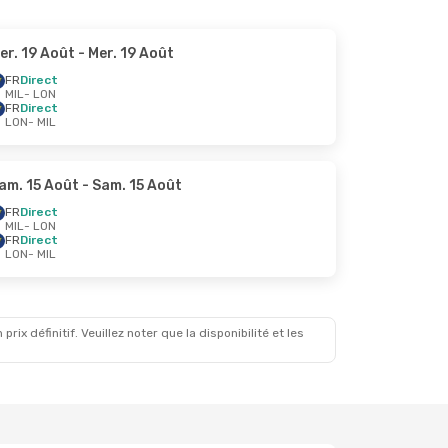
er. 19 Août
- Mer. 19 Août
FR
Direct
MIL
- LON
FR
Direct
LON
- MIL
am. 15 Août
- Sam. 15 Août
FR
Direct
MIL
- LON
FR
Direct
LON
- MIL
x définitif. Veuillez noter que la disponibilité et les