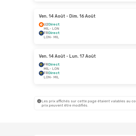
Ven. 14 Août
- Dim. 16 Août
U2
Direct
MIL
- LON
FR
Direct
LON
- MIL
Ven. 14 Août
- Lun. 17 Août
FR
Direct
MIL
- LON
FR
Direct
LON
- MIL
Les prix affichés sur cette page étaient valables au cou
prix peuvent être modifiés.