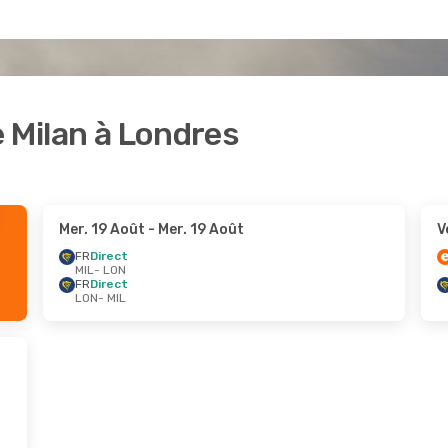
e Milan à Londres
Mer. 19 Août
- Mer. 19 Août
V
FR
Direct
MIL
- LON
FR
Direct
LON
- MIL