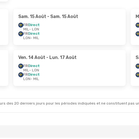
Sam. 15 Août
- Sam. 15 Août
M
FR
Direct
MIL
- LON
FR
Direct
LON
- MIL
Ven. 14 Août
- Lun. 17 Août
S
FR
Direct
MIL
- LON
FR
Direct
LON
- MIL
rs des 20 derniers jours pour les périodes indiquées et ne constituent pas un pri