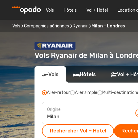
Vols
Hôtels
Vol + Hôtel
Location 
Vols
Compagnies aériennes
Ryanair
Milan - Londres
Vols Ryanair de Milan à Londr
Vols
Hôtels
Vol + Hô
Aller-retour
Aller simple
Multi-destination
Origine
Rechercher Vol + Hôtel
Recher