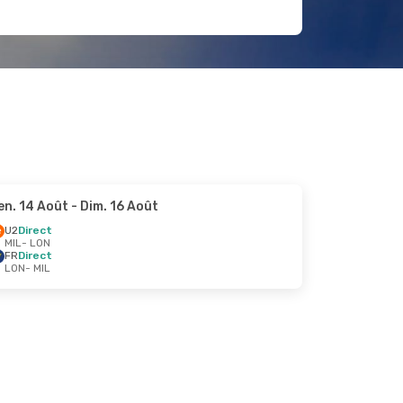
en. 14 Août
- Dim. 16 Août
U2
Direct
MIL
- LON
FR
Direct
LON
- MIL