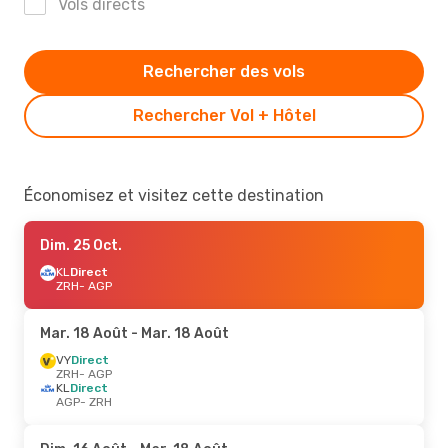
Vols directs
Rechercher des vols
Rechercher Vol + Hôtel
Économisez et visitez cette destination
Dim. 25 Oct.
KL
Direct
ZRH
- AGP
Mar. 18 Août
- Mar. 18 Août
VY
Direct
ZRH
- AGP
KL
Direct
AGP
- ZRH