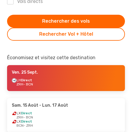
Vols directs
Rechercher des vols
Rechercher Vol + Hôtel
Économisez et visitez cette destination
Ven. 25 Sept.
LH
Direct
ZRH
- BCN
Sam. 15 Août
- Lun. 17 Août
LX
Direct
ZRH
- BCN
LX
Direct
BCN
- ZRH