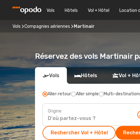
Vols
Hôtels
Vol + Hôtel
Location 
Vols
Compagnies aériennes
Martinair
Réservez des vols Martinair p
Vols
Hôtels
Vol + Hô
Aller-retour
Aller simple
Multi-destination
Origine
Rechercher Vol + Hôtel
Recher