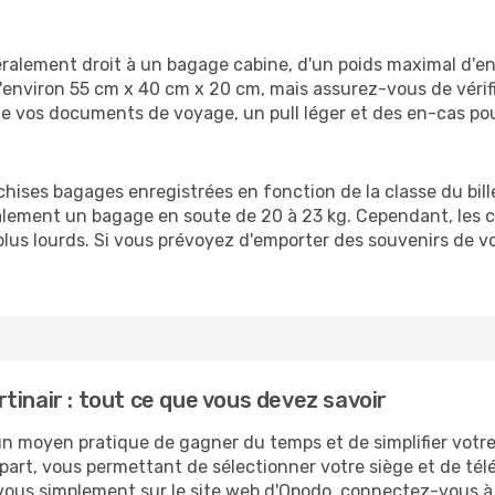
éralement droit à un bagage cabine, d'un poids maximal d'e
nviron 55 cm x 40 cm x 20 cm, mais assurez-vous de vérifie
me vos documents de voyage, un pull léger et des en-cas pou
ses bagages enregistrées en fonction de la classe du billet 
ement un bagage en soute de 20 à 23 kg. Cependant, les cl
lus lourds. Si vous prévoyez d'emporter des souvenirs de v
tinair : tout ce que vous devez savoir
 un moyen pratique de gagner du temps et de simplifier votr
part, vous permettant de sélectionner votre siège et de té
us simplement sur le site web d'Opodo, connectez-vous à v