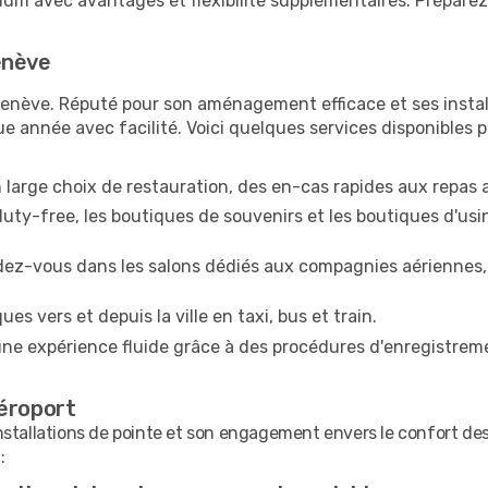
ium avec avantages et flexibilité supplémentaires. Prépare
enève
enève. Réputé pour son aménagement efficace et ses install
e année avec facilité. Voici quelques services disponibles 
 large choix de restauration, des en-cas rapides aux repas a
ty-free, les boutiques de souvenirs et les boutiques d'usin
dez-vous dans les salons dédiés aux compagnies aériennes, 
s vers et depuis la ville en taxi, bus et train.
une expérience fluide grâce à des procédures d'enregistreme
Aéroport
nstallations de pointe et son engagement envers le confort des
: