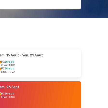
am. 15 Août
- Ven. 21 Août
PC
Direct
GVA
- HRG
PC
Direct
HRG
- GVA
am. 26 Sept.
PC
Direct
GVA
- HRG