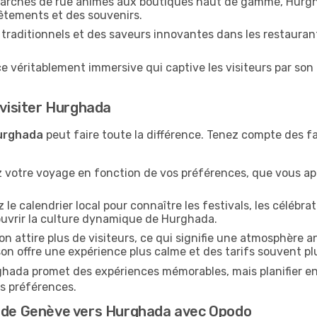
rchés de rue animés aux boutiques haut de gamme, Hurgh
 vêtements et des souvenirs.
traditionnels et des saveurs innovantes dans les restaurant
 véritablement immersive qui captive les visiteurs par son 
 visiter Hurghada
urghada
peut faire toute la différence. Tenez compte des f
iez votre voyage en fonction de vos préférences, que vous ap
le calendrier local pour connaître les festivals, les célébra
ouvrir la culture dynamique de Hurghada.
n attire plus de visiteurs, ce qui signifie une atmosphère a
on offre une expérience plus calme et des tarifs souvent pl
urghada promet des expériences mémorables, mais planifier e
s préférences.
t de Genève vers Hurghada avec Opodo