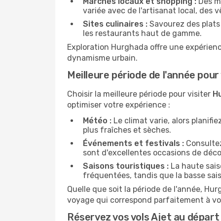
Marchés locaux et shopping :
Des ma
variée avec de l'artisanat local, des
Sites culinaires :
Savourez des plats 
les restaurants haut de gamme.
Exploration Hurghada offre une expérience
dynamisme urbain.
Meilleure période de l'année pour
Choisir la meilleure période pour visiter
H
optimiser votre expérience :
Météo :
Le climat varie, alors planif
plus fraîches et sèches.
Événements et festivals :
Consultez 
sont d'excellentes occasions de déc
Saisons touristiques :
La haute saiso
fréquentées, tandis que la basse sais
Quelle que soit la période de l'année, H
voyage qui correspond parfaitement à vo
Réservez vos vols Ajet au dépar