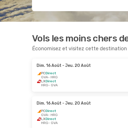
Vols les moins chers 
Économisez et visitez cette destination
Dim. 16 Août
- Jeu. 20 Août
PC
Direct
GVA
- HRG
LX
Direct
HRG
- GVA
Dim. 16 Août
- Jeu. 20 Août
PC
Direct
GVA
- HRG
LX
Direct
HRG
- GVA