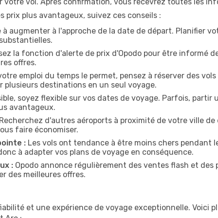
r votre vol. Après confirmation, vous recevrez toutes les i
 prix plus avantageux, suivez ces conseils :
 à augmenter à l'approche de la date de départ. Planifier v
substantielles.
sez la fonction d'alerte de prix d'Opodo pour être informé des
res offres.
votre emploi du temps le permet, pensez à réserver des vols 
 plusieurs destinations en un seul voyage.
ible, soyez flexible sur vos dates de voyage. Parfois, partir 
plus avantageux.
Recherchez d'autres aéroports à proximité de votre ville de d
vous faire économiser.
ointe :
Les vols ont tendance à être moins chers pendant 
donc à adapter vos plans de voyage en conséquence.
ux :
Opodo annonce régulièrement des ventes flash et des p
r des meilleures offres.
la fiabilité et une expérience de voyage exceptionnelle. Voici