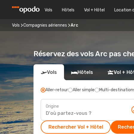
Vols
Hôtels
Vol + Hôtel
Location 
Vols
Compagnies aériennes
Arc
Réservez des vols Arc pas ch
Vols
Hôtels
Vol + Hô
Aller-retour
Aller simple
Multi-destination
Origine
Rechercher Vol + Hôtel
Recher