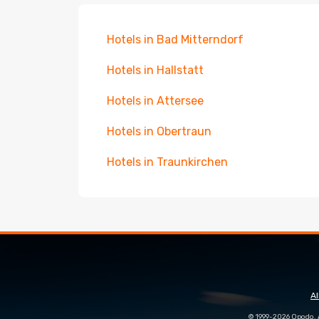
Hotels in Bad Mitterndorf
Hotels in Hallstatt
Hotels in Attersee
Hotels in Obertraun
Hotels in Traunkirchen
A
© 1999-2026 Opodo. 