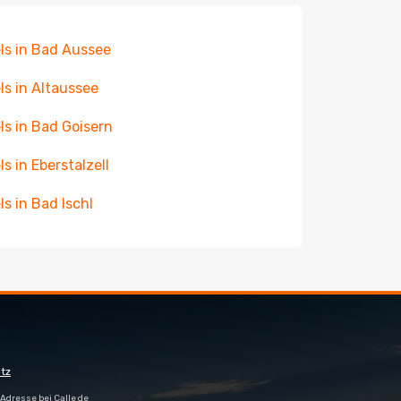
ls in Bad Aussee
ls in Altaussee
ls in Bad Goisern
ls in Eberstalzell
ls in Bad Ischl
tz
Adresse bei Calle de