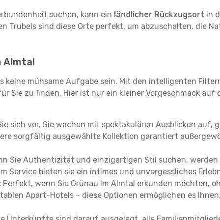
erbundenheit suchen, kann ein
ländlicher Rückzugsort
in d
en Trubels sind diese Orte perfekt, um abzuschalten, die 
m Almtal
 keine mühsame Aufgabe sein. Mit den intelligenten Filter
 Sie zu finden. Hier ist nur ein kleiner Vorgeschmack auf di
Sie sich vor, Sie wachen mit spektakulären Ausblicken auf,
ere sorgfältig ausgewählte Kollektion garantiert außergewö
n Sie Authentizität und einzigartigen Stil suchen, werden
m Service bieten sie ein intimes und unvergessliches Erlebn
:
Perfekt, wenn Sie Grünau Im Almtal erkunden möchten, oh
rtablen Apart-Hotels – diese Optionen ermöglichen es Ihnen
e Unterkünfte sind darauf ausgelegt, alle Familienmitgliede