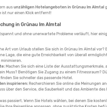
tern aus
unzähligen Hotelangeboten in Grünau Im Almtal
g
ist nur einen Klick entfernt!
uchung in Grünau Im Almtal
spannt und ohne unerwartete Probleme verläuft, hier einig
e Art von Urlaub stellen Sie sich in Grünau Im Almtal vor?
 Lage, die eine gute Erreichbarkeit von überall ermöglicht?
 minimieren.
te:
Machen Sie sich eine Liste der Ausstattungsmerkmale, au
g ein Muss? Benötigen Sie Zugang zu einem Fitnessraum? D
inden Sie schneller das passende Hotel.
en inspirieren:
Recherchieren Sie online die Meinungen and
 über den Service, die Sauberkeit und das Ambiente des H
was passiert. Wenn Sie Hotels wählen, bei denen Sie kostenlo
 Sie Ihre Reisepläne anpassen, ohne zusätzliche Kosten be