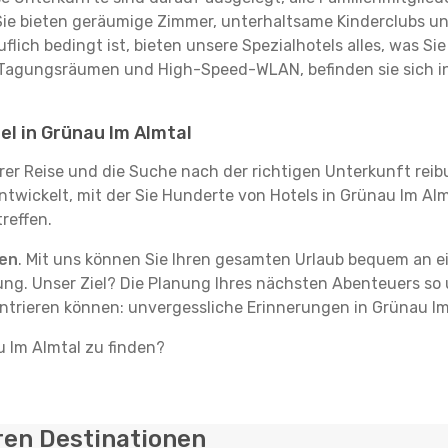
 Sie bieten geräumige Zimmer, unterhaltsame Kinderclubs und
flich bedingt ist, bieten unsere Spezialhotels alles, was S
Tagungsräumen und High-Speed-WLAN, befinden sie sich in 
el in Grünau Im Almtal
hrer Reise und die Suche nach der richtigen Unterkunft reib
ntwickelt, mit der Sie Hunderte von Hotels in Grünau Im Al
reffen.
ten
. Mit uns können Sie Ihren gesamten Urlaub bequem an ei
ng. Unser Ziel? Die Planung Ihres nächsten Abenteuers so u
ntrieren können: unvergessliche Erinnerungen in Grünau Im
u Im Almtal zu finden?
ren Destinationen