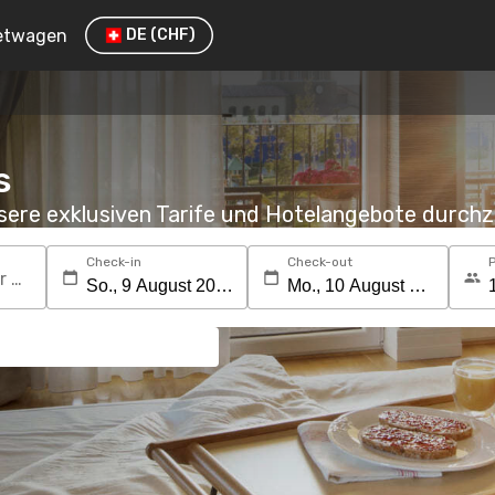
etwagen
DE
(CHF)
s
nsere exklusiven Tarife und Hotelangebote durc
Check-in
Check-out
Suchen Sie nach einem Reiseziel oder Hotel