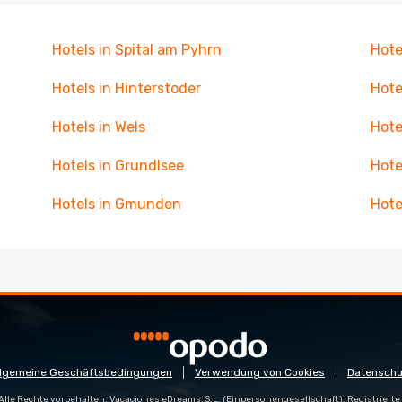
Hotels in Spital am Pyhrn
Hote
Hotels in Hinterstoder
Hote
Hotels in Wels
Hote
Hotels in Grundlsee
Hote
Hotels in Gmunden
Hote
llgemeine Geschäftsbedingungen
Verwendung von Cookies
Datenschu
Alle Rechte vorbehalten. Vacaciones eDreams, S.L. (Einpersonengesellschaft). Registrierte 