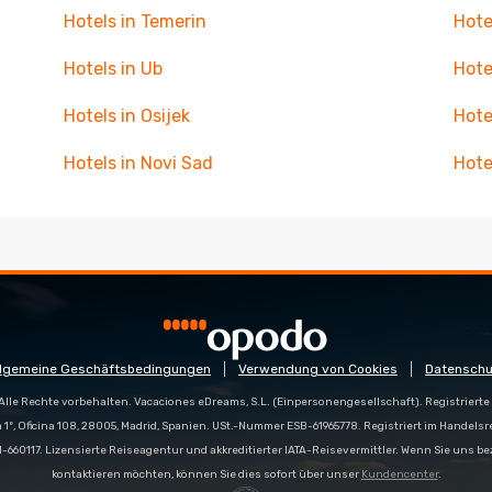
Hotels in Temerin
Hote
Hotels in Ub
Hote
Hotels in Osijek
Hote
Hotels in Novi Sad
Hote
llgemeine Geschäftsbedingungen
Verwendung von Cookies
Datenschu
Alle Rechte vorbehalten. Vacaciones eDreams, S.L. (Einpersonengesellschaft). Registrierte 
a 1º, Oficina 108, 28005, Madrid, Spanien. USt.-Nummer ESB-61965778. Registriert im Handelsr
e M-660117. Lizensierte Reiseagentur und akkreditierter IATA-Reisevermittler. Wenn Sie uns 
kontaktieren möchten, können Sie dies sofort über unser
Kundencenter
.