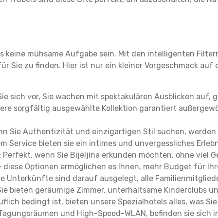
 keine mühsame Aufgabe sein. Mit den intelligenten Filter
 Sie zu finden. Hier ist nur ein kleiner Vorgeschmack auf di
Sie sich vor, Sie wachen mit spektakulären Ausblicken auf,
ere sorgfältig ausgewählte Kollektion garantiert außergewö
n Sie Authentizität und einzigartigen Stil suchen, werden
m Service bieten sie ein intimes und unvergessliches Erlebn
:
Perfekt, wenn Sie Bijeljina erkunden möchten, ohne viel 
– diese Optionen ermöglichen es Ihnen, mehr Budget für Ih
e Unterkünfte sind darauf ausgelegt, alle Familienmitgliede
 Sie bieten geräumige Zimmer, unterhaltsame Kinderclubs und
flich bedingt ist, bieten unsere Spezialhotels alles, was S
Tagungsräumen und High-Speed-WLAN, befinden sie sich in 