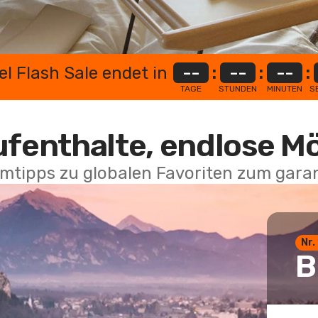
el Flash Sale endet in
--
:
--
:
--
:
TAGE
STUNDEN
MINUTEN
S
ufenthalte, endlose M
mtipps zu globalen Favoriten zum garan
Nr.
B