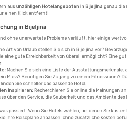
tern aus
unzähligen Hotelangeboten in Bijeljina
genau die r
r einen Klick entfernt!
hung in Bijeljina
und ohne unerwartete Probleme verläuft, hier einige wertvo
e Art von Urlaub stellen Sie sich in Bijeljina vor? Bevorzug
 eine gute Erreichbarkeit von überall ermöglicht? Eine gute 
n.
te:
Machen Sie sich eine Liste der Ausstattungsmerkmale, au
g ein Muss? Benötigen Sie Zugang zu einem Fitnessraum? D
inden Sie schneller das passende Hotel.
en inspirieren:
Recherchieren Sie online die Meinungen and
 über den Service, die Sauberkeit und das Ambiente des H
was passiert. Wenn Sie Hotels wählen, bei denen Sie kostenlo
 Sie Ihre Reisepläne anpassen, ohne zusätzliche Kosten be