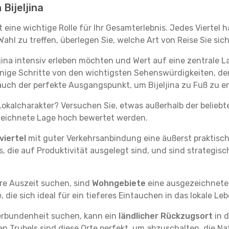
 Bijeljina
ielt eine wichtige Rolle für Ihr Gesamterlebnis. Jedes Viert
hl zu treffen, überlegen Sie, welche Art von Reise Sie sich
jina intensiv erleben möchten und Wert auf eine zentrale La
 wenige Schritte von den wichtigsten Sehenswürdigkeiten, 
auch der perfekte Ausgangspunkt, um Bijeljina zu Fuß zu e
okalcharakter? Versuchen Sie, etwas außerhalb der beliebt
ezeichnete Lage hoch bewertet werden.
iertel
mit guter Verkehrsanbindung eine äußerst praktisc
, die auf Produktivität ausgelegt sind, und sind strategisc
re Auszeit suchen, sind
Wohngebiete
eine ausgezeichnete A
ie sich ideal für ein tieferes Eintauchen in das lokale Le
erbundenheit suchen, kann ein
ländlicher Rückzugsort
in d
en Trubels sind diese Orte perfekt, um abzuschalten, die 