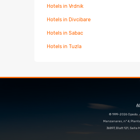
Hotels in Vrdnik
Hotels in Divcibare
Hotels in Sabac
Hotels in Tuzla
A
© 1999-2026 Opodo. 
Manzanares, nº 4, Plant
36897, Blatt 121, Seit