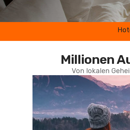
Hot
Millionen A
Von lokalen Gehei