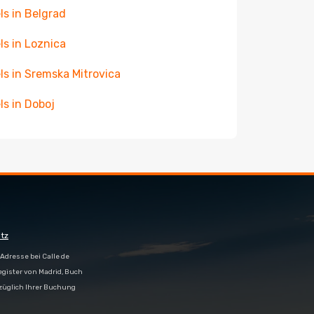
ls in Belgrad
ls in Loznica
ls in Sremska Mitrovica
ls in Doboj
tz
Adresse bei Calle de
egister von Madrid, Buch
bezüglich Ihrer Buchung