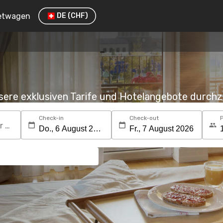
etwagen
DE
(CHF)
nsere exklusiven Tarife und Hotelangebote durc
Check-in
Check-out
Suchen Sie nach einem Reiseziel oder Hotel