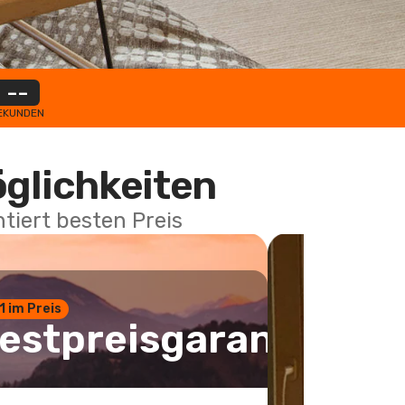
--
EKUNDEN
öglichkeiten
tiert besten Preis
 1 im Preis
estpreisgarantie