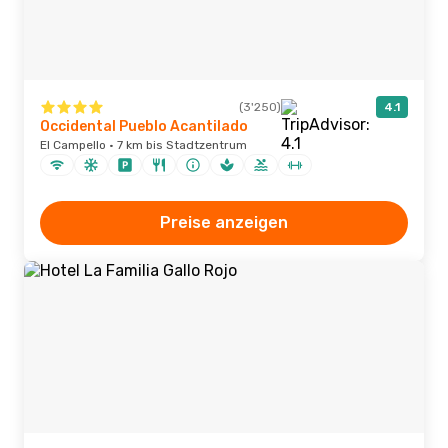
(3'250)
4.1
Occidental Pueblo Acantilado
El Campello · 7 km bis Stadtzentrum
Preise anzeigen