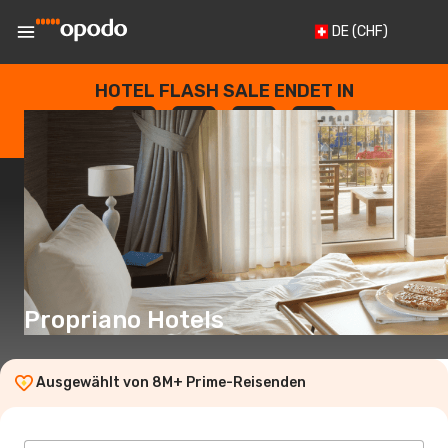
DE
(CHF)
HOTEL FLASH SALE ENDET IN
--
:
--
:
--
:
--
TAGE
STUNDEN
MINUTEN
SEKUNDEN
Propriano Hotels
Ausgewählt von 8M+ Prime-Reisenden