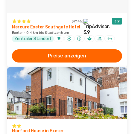
(4'145)
3.9
Mercure Exeter Southgate Hotel
Exeter · 0.4 km bis Stadtzentrum
Zentraler Standort
Preise anzeigen
Morford House in Exeter