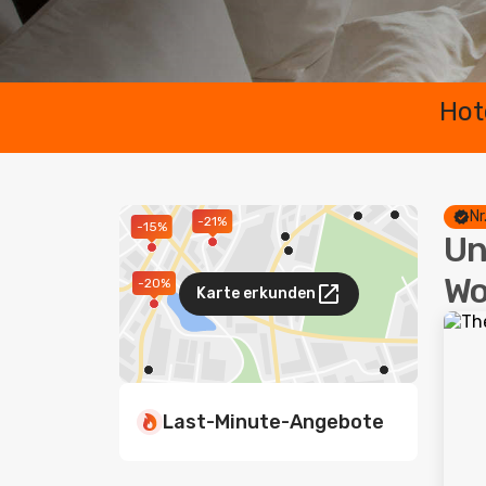
Hot
Nr
-21%
-15%
Un
Wo
-20%
Karte erkunden
Last-Minute-Angebote