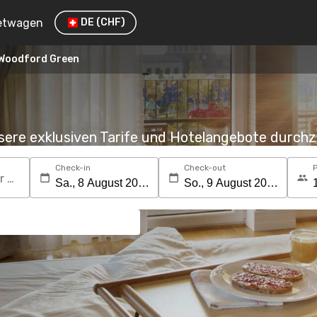
etwagen
DE
(CHF)
Woodford Green
nsere exklusiven Tarife und Hotelangebote durc
Check-in
Check-out
Suchen Sie nach einem Reiseziel oder Hotel