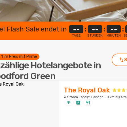
el Flash Sale endet in
--
:
--
:
--
:
TAGE
STUNDEN
MINUTEN
S
. 1 im Preis mit Prime
S
zählige Hotelangebote in
odford Green
The Royal Oak
Waltham Forest, London · 8 km bis St