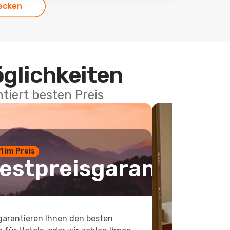
ecken
öglichkeiten
tiert besten Preis
 1 im Preis
estpreisgarantie
garantieren Ihnen den besten