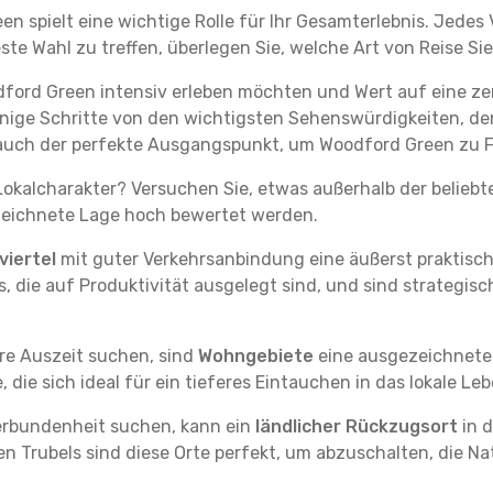
en spielt eine wichtige Rolle für Ihr Gesamterlebnis. Jede
e Wahl zu treffen, überlegen Sie, welche Art von Reise Sie 
ford Green intensiv erleben möchten und Wert auf eine zen
 wenige Schritte von den wichtigsten Sehenswürdigkeiten, 
 auch der perfekte Ausgangspunkt, um Woodford Green zu 
okalcharakter? Versuchen Sie, etwas außerhalb der beliebt
ezeichnete Lage hoch bewertet werden.
iertel
mit guter Verkehrsanbindung eine äußerst praktisc
, die auf Produktivität ausgelegt sind, und sind strategisc
re Auszeit suchen, sind
Wohngebiete
eine ausgezeichnete A
ie sich ideal für ein tieferes Eintauchen in das lokale Le
erbundenheit suchen, kann ein
ländlicher Rückzugsort
in d
en Trubels sind diese Orte perfekt, um abzuschalten, die 