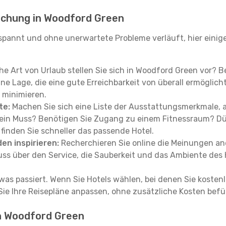
uchung in Woodford Green
annt und ohne unerwartete Probleme verläuft, hier einige 
e Art von Urlaub stellen Sie sich in Woodford Green vor? B
 Lage, die eine gute Erreichbarkeit von überall ermöglicht?
 minimieren.
te:
Machen Sie sich eine Liste der Ausstattungsmerkmale, au
g ein Muss? Benötigen Sie Zugang zu einem Fitnessraum? D
inden Sie schneller das passende Hotel.
en inspirieren:
Recherchieren Sie online die Meinungen and
 über den Service, die Sauberkeit und das Ambiente des H
was passiert. Wenn Sie Hotels wählen, bei denen Sie kostenlo
 Sie Ihre Reisepläne anpassen, ohne zusätzliche Kosten be
 in Woodford Green