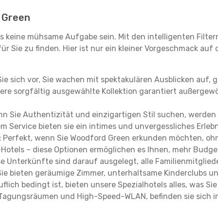
d Green
 keine mühsame Aufgabe sein. Mit den intelligenten Filter
 Sie zu finden. Hier ist nur ein kleiner Vorgeschmack auf di
Sie sich vor, Sie wachen mit spektakulären Ausblicken auf,
ere sorgfältig ausgewählte Kollektion garantiert außergewö
n Sie Authentizität und einzigartigen Stil suchen, werden
m Service bieten sie ein intimes und unvergessliches Erlebn
:
Perfekt, wenn Sie Woodford Green erkunden möchten, ohn
-Hotels – diese Optionen ermöglichen es Ihnen, mehr Budge
e Unterkünfte sind darauf ausgelegt, alle Familienmitgliede
 Sie bieten geräumige Zimmer, unterhaltsame Kinderclubs und
flich bedingt ist, bieten unsere Spezialhotels alles, was S
Tagungsräumen und High-Speed-WLAN, befinden sie sich in 