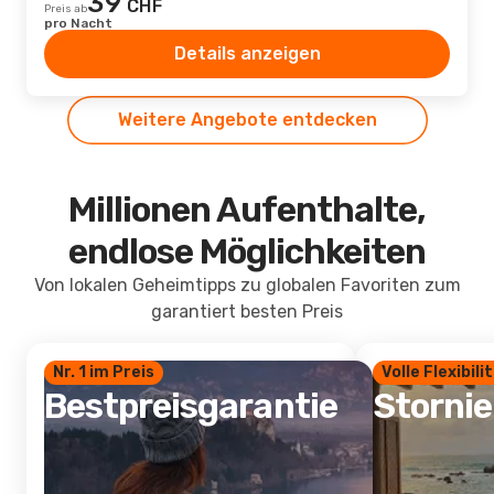
39
CHF
Preis ab
pro Nacht
Details anzeigen
Weitere Angebote entdecken
Millionen Aufenthalte,
endlose Möglichkeiten
Von lokalen Geheimtipps zu globalen Favoriten zum
garantiert besten Preis
Nr. 1 im Preis
Volle Flexibili
Bestpreisgarantie
Storni