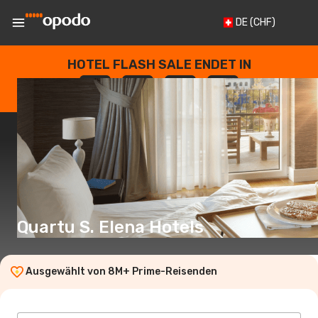
DE
(CHF)
HOTEL FLASH SALE ENDET IN
--
:
--
:
--
:
--
TAGE
STUNDEN
MINUTEN
SEKUNDEN
Quartu S. Elena Hotels
Ausgewählt von 8M+ Prime-Reisenden