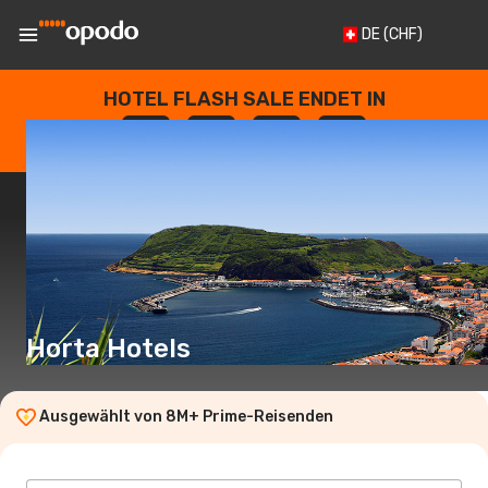
DE
(CHF)
HOTEL FLASH SALE ENDET IN
--
:
--
:
--
:
--
TAGE
STUNDEN
MINUTEN
SEKUNDEN
Horta Hotels
Ausgewählt von 8M+ Prime-Reisenden