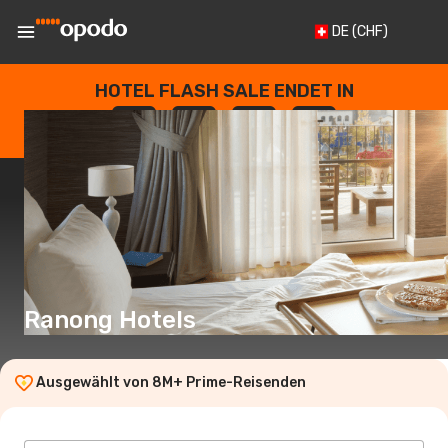
DE
(CHF)
HOTEL FLASH SALE ENDET IN
--
:
--
:
--
:
--
TAGE
STUNDEN
MINUTEN
SEKUNDEN
Ranong Hotels
Ausgewählt von 8M+ Prime-Reisenden