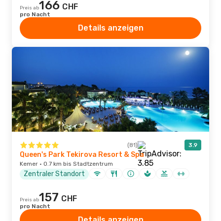
166
CHF
Preis ab
pro Nacht
Details anzeigen
(81)
3.9
Queen's Park Tekirova Resort & Spa
Kemer · 0.7 km bis Stadtzentrum
Zentraler Standort
157
CHF
Preis ab
pro Nacht
Details anzeigen