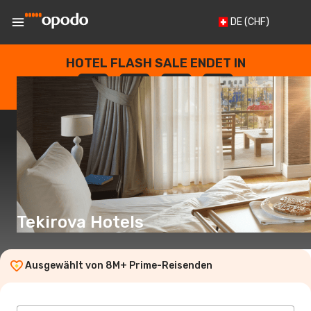
DE
(CHF)
HOTEL FLASH SALE ENDET IN
--
:
--
:
--
:
--
TAGE
STUNDEN
MINUTEN
SEKUNDEN
Tekirova Hotels
Ausgewählt von 8M+ Prime-Reisenden