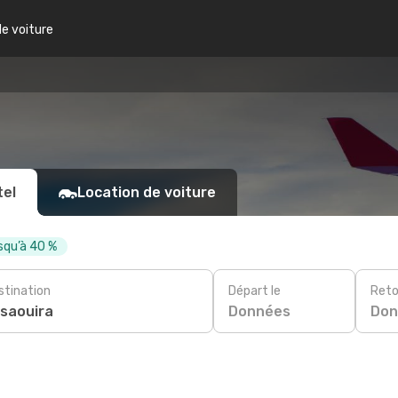
de voiture
tel
Location de voiture
squ’à 40 %
stination
Départ le
Reto
Données
Don