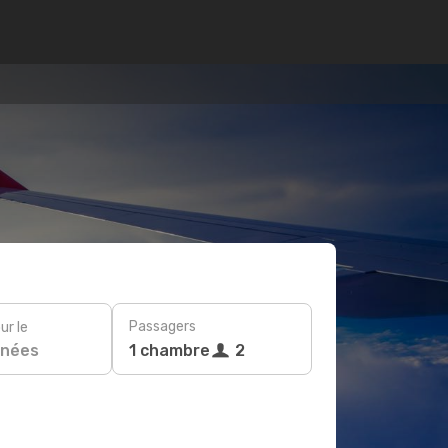
Passagers
ur le
nées
1 chambre
2