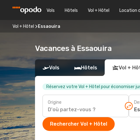
Vols
Hôtels
Vol + Hôtel
Location 
Vol + Hôtel
Essaouira
Vacances à Essaouira
Vols
Hôtels
Vol + Hô
Réservez votre Vol + Hôtel pour économiser ju
Origine
De
Rechercher Vol + Hôtel