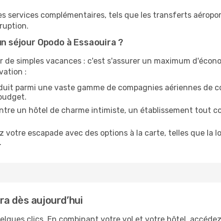
s services complémentaires, tels que les transferts aéropor
ruption.
un séjour Opodo à Essaouira ?
er de simples vacances : c'est s'assurer un maximum d'économ
vation :
réduit parmi une vaste gamme de compagnies aériennes de co
 budget.
ntre un hôtel de charme intimiste, un établissement tout con
 votre escapade avec des options à la carte, telles que la l
.
ra dès aujourd’hui
lques clics. En combinant votre vol et votre hôtel, accédez 