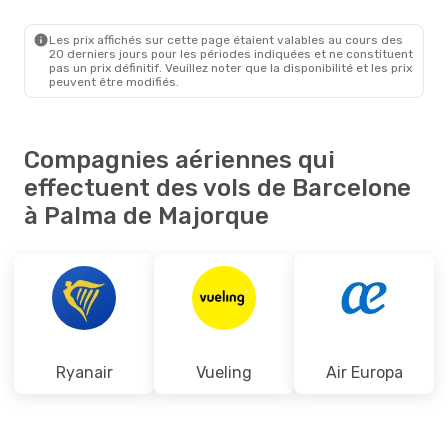
BCN
- PMI
Ryanair
Direct
PMI
- BCN
Les prix affichés sur cette page étaient valables au cours des
20 derniers jours pour les périodes indiquées et ne constituent
pas un prix définitif. Veuillez noter que la disponibilité et les prix
peuvent être modifiés.
Compagnies aériennes qui
effectuent des vols de Barcelone
à Palma de Majorque
Ryanair
Vueling
Air Europa