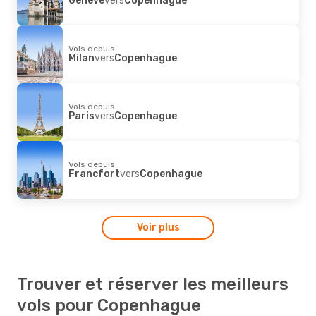
Vols depuis
Milan
vers
Copenhague
Vols depuis
Paris
vers
Copenhague
Vols depuis
Francfort
vers
Copenhague
Voir plus
Trouver et réserver les meilleurs
vols pour Copenhague