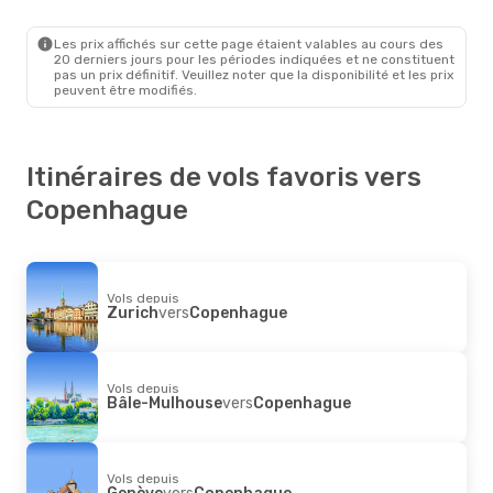
Bâle-Mulhouse
- Copenhague
Norwegian Air Sweden
Direct
Copenhague
- Bâle-Mulhouse
Les prix affichés sur cette page étaient valables au cours des
20 derniers jours pour les périodes indiquées et ne constituent
pas un prix définitif. Veuillez noter que la disponibilité et les prix
peuvent être modifiés.
Itinéraires de vols favoris vers
Copenhague
Vols depuis
Zurich
vers
Copenhague
Vols depuis
Bâle-Mulhouse
vers
Copenhague
Vols depuis
Genève
vers
Copenhague