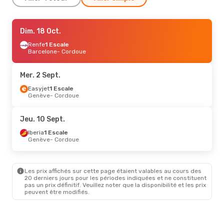
Dim. 6 Sept.
Dim. 18 Oct.
- Dim. 13 Sept.
Renfe
Renfe
Direct
1 Escale
Séville
Barcelone
- Cordoue
- Cordoue
Renfe
Direct
Cordoue
- Séville
Mer. 2 Sept.
Dim. 18 Oct.
Easyjet
1 Escale
- Jeu. 22 Oct.
Genève
- Cordoue
Iberia
1 Escale
Zurich
- Cordoue
Iberia
1 Escale
Jeu. 10 Sept.
Cordoue
- Zurich
Iberia
1 Escale
Genève
- Cordoue
Dim. 30 Août
- Jeu. 3 Sept.
Iberia
1 Escale
Zurich
- Cordoue
Les prix affichés sur cette page étaient valables au cours des
Iberia
1 Escale
20 derniers jours pour les périodes indiquées et ne constituent
Cordoue
- Zurich
pas un prix définitif. Veuillez noter que la disponibilité et les prix
peuvent être modifiés.