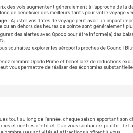
rix des vols augmentent généralement à l'approche de la da
nc de bénéficier des meilleurs tarifs pour votre voyage ver
age :
Ajuster vos dates de voyage peut avoir un impact import
ine ou en dehors des heures de pointe sont généralement pl
gurez des alertes avec Opodo pour être informé(e) des baisse
es.
ous souhaitez explorer les aéroports proches de Council Blu
nez membre Opodo Prime et bénéficiez de réductions exclusiv
peut vous permettre de réaliser des économies substantiell
ues tout au long de l'année, chaque saison apportant son c
ences et centres d'intérêt. Que vous souhaitiez profiter de l
de nombreuses activités et attractions s'offrent à vous.