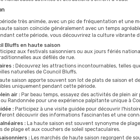
on
période très animée, avec un pic de fréquentation et une mé
 La haute saison coïncide généralement avec un temps agréabl
ndant cette période, vous découvrirez la culture vibrante d
il Bluffs en haute saison
ticipez aux festivals saisonniers ou aux jours fériés natio
aditionnelles aux défilés de rue.
ires :
Découvrez les attractions incontournables, telles qu
les naturelles de Council Bluffs.
aute saison apporte souvent son lot de plats de saison et d
nibles uniquement pendant cette période.
ein air :
Par beau temps, essayez des activités de plein air
e ou Randonnée pour une expérience palpitante unique à Cou
idée :
Participez à une visite guidée pour découvrir l'histoire
 feront découvrir des informations fascinantes et une conn
lnéaires :
La haute saison est souvent synonyme de plage !
 de plage et aux couchers de soleil spectaculaires.
aisonniers :
Les marchés de haute saison regorgent de souv