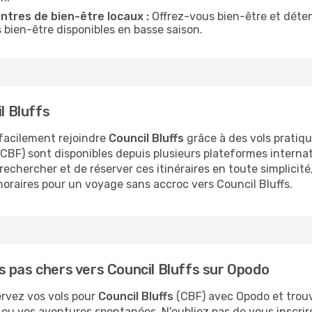
tres de bien-être locaux :
Offrez-vous bien-être et détent
s bien-être disponibles en basse saison.
l Bluffs
facilement rejoindre
Council Bluffs
grâce à des vols pratiqu
 (CBF) sont disponibles depuis plusieurs plateformes internat
hercher et de réserver ces itinéraires en toute simplicité, 
 horaires pour un voyage sans accroc vers Council Bluffs.
 pas chers vers Council Bluffs sur Opodo
ervez vos vols pour
Council Bluffs
(CBF) avec Opodo et trouve
rs ou vos aventures spontanées. N'oubliez pas de vous inscri