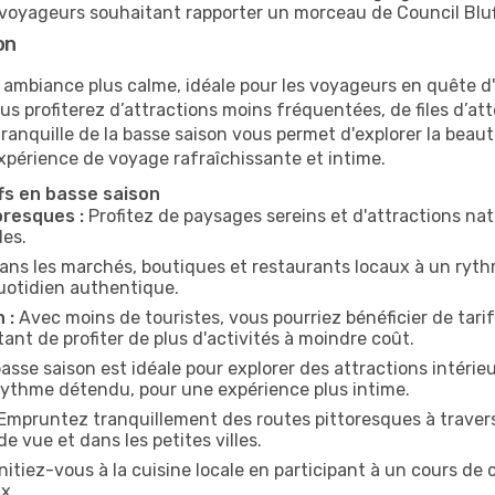
es voyageurs souhaitant rapporter un morceau de Council Blu
on
ne ambiance plus calme, idéale pour les voyageurs en quête 
us profiterez d’attractions moins fréquentées, de files d’att
nquille de la basse saison vous permet d'explorer la beauté 
xpérience de voyage rafraîchissante et intime.
fs en basse saison
oresques :
Profitez de paysages sereins et d'attractions natu
les.
ans les marchés, boutiques et restaurants locaux à un rythm
uotidien authentique.
 :
Avec moins de touristes, vous pourriez bénéficier de tarifs
ant de profiter de plus d'activités à moindre coût.
asse saison est idéale pour explorer des attractions intérie
n rythme détendu, pour une expérience plus intime.
Empruntez tranquillement des routes pittoresques à travers
de vue et dans les petites villes.
nitiez-vous à la cuisine locale en participant à un cours de
x.