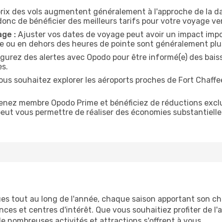
rix des vols augmentent généralement à l'approche de la da
onc de bénéficier des meilleurs tarifs pour votre voyage ver
age :
Ajuster vos dates de voyage peut avoir un impact import
ine ou en dehors des heures de pointe sont généralement pl
gurez des alertes avec Opodo pour être informé(e) des baisse
es.
ous souhaitez explorer les aéroports proches de Fort Chaffe
nez membre Opodo Prime et bénéficiez de réductions exclusiv
peut vous permettre de réaliser des économies substantiell
es tout au long de l'année, chaque saison apportant son ch
ences et centres d'intérêt. Que vous souhaitiez profiter de l
de nombreuses activités et attractions s'offrent à vous.