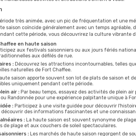
n
ériode très animée, avec un pic de fréquentation et une mét
 haute saison coïncide généralement avec un temps agréable, 
ndant cette période, vous découvrirez la culture vibrante d
 Chaffee en haute saison
ticipez aux festivals saisonniers ou aux jours fériés natio
aditionnelles aux défilés de rue.
ires :
Découvrez les attractions incontournables, telles qu
lles naturelles de Fort Chaffee.
aute saison apporte souvent son lot de plats de saison et d
nibles uniquement pendant cette période.
ein air :
Par beau temps, essayez des activités de plein air
e ou Randonnée pour une expérience palpitante unique à For
idée :
Participez à une visite guidée pour découvrir l'histoire
t découvrir des informations fascinantes et une connaissan
lnéaires :
La haute saison est souvent synonyme de plage !
 de plage et aux couchers de soleil spectaculaires.
aisonniers :
Les marchés de haute saison regorgent de souv