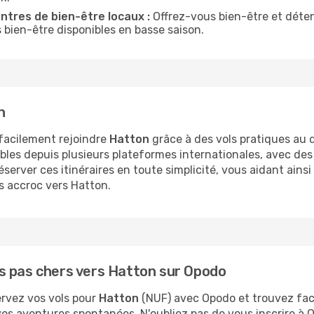
tres de bien-être locaux :
Offrez-vous bien-être et détent
s bien-être disponibles en basse saison.
n
facilement rejoindre
Hatton
grâce à des vols pratiques au d
bles depuis plusieurs plateformes internationales, avec des
rver ces itinéraires en toute simplicité, vous aidant ainsi 
s accroc vers Hatton.
s pas chers vers Hatton sur Opodo
ervez vos vols pour
Hatton
(NUF) avec Opodo et trouvez facil
u vos aventures spontanées. N'oubliez pas de vous inscrire à