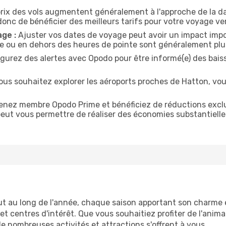
rix des vols augmentent généralement à l'approche de la da
onc de bénéficier des meilleurs tarifs pour votre voyage ve
age :
Ajuster vos dates de voyage peut avoir un impact import
ine ou en dehors des heures de pointe sont généralement pl
gurez des alertes avec Opodo pour être informé(e) des baiss
ous souhaitez explorer les aéroports proches de Hatton, vou
nez membre Opodo Prime et bénéficiez de réductions exclusiv
peut vous permettre de réaliser des économies substantiell
t au long de l'année, chaque saison apportant son charme e
 et centres d'intérêt. Que vous souhaitiez profiter de l'anim
de nombreuses activités et attractions s'offrent à vous.