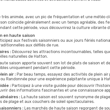
 très animée, avec un pic de fréquentation et une météo clé
 saison coïncide généralement avec un temps agréable, des fe
endant cette période, vous découvrirez la culture vibrante 
on en haute saison
ticipez aux festivals saisonniers ou aux jours fériés natio
aditionnelles aux défilés de rue.
ires :
Découvrez les attractions incontournables, telles qu
lles naturelles de Hatton.
aute saison apporte souvent son lot de plats de saison et d
nibles uniquement pendant cette période.
ein air :
Par beau temps, essayez des activités de plein air
e ou Randonnée pour une expérience palpitante unique à Ha
idée :
Participez à une visite guidée pour découvrir l'histoire
uvrir des informations fascinantes et une connaissance app
lnéaires :
La haute saison est souvent synonyme de plage !
 de plage et aux couchers de soleil spectaculaires.
aisonniers :
Les marchés de haute saison regorgent de souv