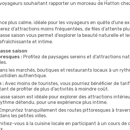
es voyageurs souhaitant rapporter un morceau de Hatton che
nce plus calme, idéale pour les voyageurs en quête d'une e
iterez d’attractions moins fréquentées, de files d’attente p
asse saison vous permet d'explorer la beauté naturelle et le
fraîchissante et intime.
asse saison
oresques :
Profitez de paysages sereins et d'attractions natu
les.
ans les marchés, boutiques et restaurants locaux à un rythm
uotidien authentique.
 :
Avec moins de touristes, vous pourriez bénéficier de tarifs
ant de profiter de plus d'activités à moindre coût.
asse saison est idéale pour explorer des attractions intérie
n rythme détendu, pour une expérience plus intime.
Empruntez tranquillement des routes pittoresques à travers
ans les petites villes.
nitiez-vous à la cuisine locale en participant à un cours de
x.