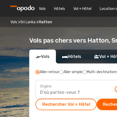
Vols
Hôtels
Vol + Hôtel
Location 
Vols
Sri Lanka
Hatton
Vols pas chers vers Hatton, 
Vols
Hôtels
Vol + Hô
Aller-retour
Aller simple
Multi-destination
Origine
Rechercher Vol + Hôtel
Recher