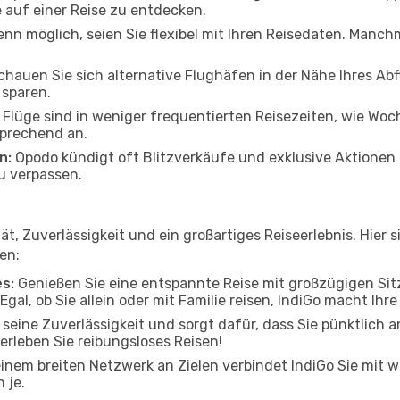
e auf einer Reise zu entdecken.
nn möglich, seien Sie flexibel mit Ihren Reisedaten. Manch
hauen Sie sich alternative Flughäfen in der Nähe Ihres Abfl
 sparen.
Flüge sind in weniger frequentierten Reisezeiten, wie Wo
sprechend an.
n:
Opodo kündigt oft Blitzverkäufe und exklusive Aktionen 
u verpassen.
tät, Zuverlässigkeit und ein großartiges Reiseerlebnis. Hi
en:
s:
Genießen Sie eine entspannte Reise mit großzügigen Sit
gal, ob Sie allein oder mit Familie reisen, IndiGo macht Ih
 seine Zuverlässigkeit und sorgt dafür, dass Sie pünktlich
erleben Sie reibungsloses Reisen!
inem breiten Netzwerk an Zielen verbindet IndiGo Sie mit 
 je.