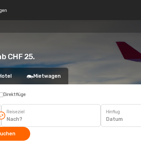
gen
ab CHF 25.
Hotel
Mietwagen
Direktflüge
Reiseziel
Hinflug
Datum
suchen