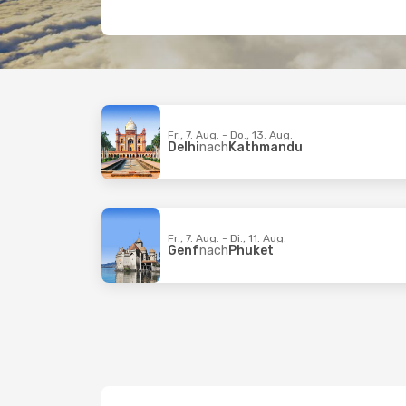
Fr., 7. Aug. - Do., 13. Aug.
Delhi
nach
Kathmandu
Fr., 7. Aug. - Di., 11. Aug.
Genf
nach
Phuket