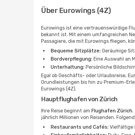
Über Eurowings (4Z)
Eurowings ist eine vertrauenswürdige Fl
bekannt ist. Mit einem umfangreichen Net
Passagiere, die mit Eurowings fliegen, k
Bequeme Sitzplätze:
Geräumige Sitz
Bordverpflegung:
Eine Auswahl an M
Unterhaltung:
Persönliche Bildschir
Egal ob Geschäfts- oder Urlaubsreise, E
Grundleistungen bis hin zu Premium-Erleb
Eurowings (4Z).
Hauptflughafen von Zürich
Ihre Reise beginnt am
Flughafen Zürich
.
jährlich Millionen von Reisenden. Folgen
Restaurants und Cafés:
Vielfältige