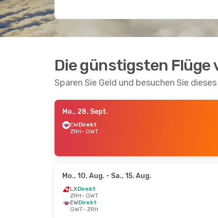
Die günstigsten Flüge
Sparen Sie Geld und besuchen Sie dieses 
Mo., 28. Sept.
EW
Direkt
ZRH
- GWT
Mo., 10. Aug.
- Sa., 15. Aug.
LX
Direkt
ZRH
- GWT
EW
Direkt
GWT
- ZRH