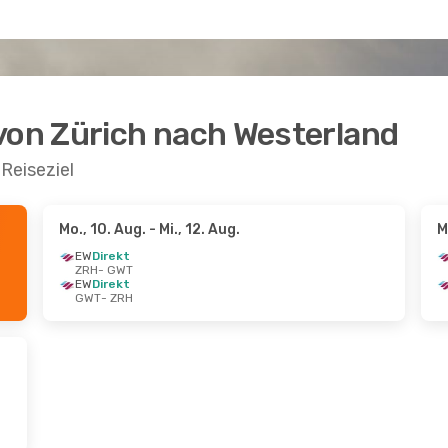
 von Zürich nach Westerland
Reiseziel
Mo., 10. Aug.
- Mi., 12. Aug.
M
EW
Direkt
ZRH
- GWT
EW
Direkt
GWT
- ZRH