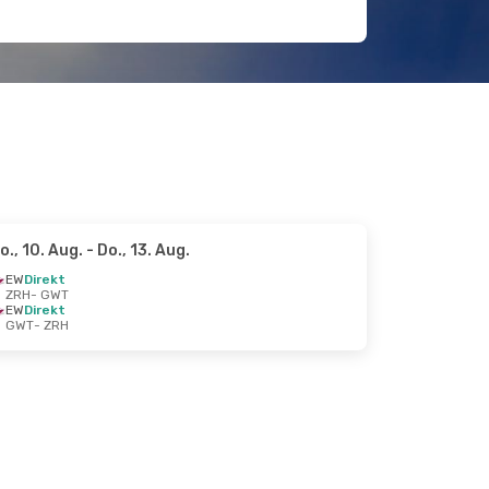
o., 10. Aug.
- Do., 13. Aug.
EW
Direkt
ZRH
- GWT
EW
Direkt
GWT
- ZRH