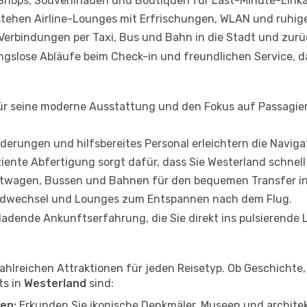
hops, Souvenirläden und Boutiquen für Last-Minute-Eink
stehen Airline-Lounges mit Erfrischungen, WLAN und ruhig
rbindungen per Taxi, Bus und Bahn in die Stadt und zurü
ngslose Abläufe beim Check-in und freundlichen Service, d
ür seine moderne Ausstattung und den Fokus auf Passagierk
derungen und hilfsbereites Personal erleichtern die Naviga
ziente Abfertigung sorgt dafür, dass Sie Westerland schnel
etwagen, Bussen und Bahnen für den bequemen Transfer i
ldwechsel und Lounges zum Entspannen nach dem Flug.
ladende Ankunftserfahrung, die Sie direkt ins pulsierende 
ahlreichen Attraktionen für jeden Reisetyp. Ob Geschichte, 
ts in
Westerland
sind:
en:
Erkunden Sie ikonische Denkmäler, Museen und architek